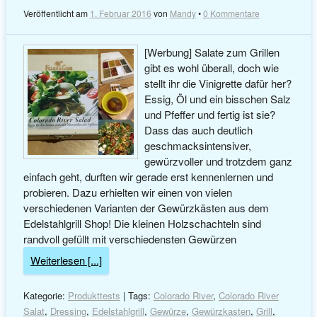
Veröffentlicht am
1. Februar 2016
von
Mandy
•
0 Kommentare
[Werbung] Salate zum Grillen
gibt es wohl überall, doch wie
stellt ihr die Vinigrette dafür her?
Essig, Öl und ein bisschen Salz
und Pfeffer und fertig ist sie?
Dass das auch deutlich
geschmacksintensiver,
gewürzvoller und trotzdem ganz
einfach geht, durften wir gerade erst kennenlernen und
probieren. Dazu erhielten wir einen von vielen
verschiedenen Varianten der Gewürzkästen aus dem
Edelstahlgrill Shop! Die kleinen Holzschachteln sind
randvoll gefüllt mit verschiedensten Gewürzen
Weiterlesen [...]
Kategorie:
Produkttests
| Tags:
Colorado River
,
Colorado River
Salat
,
Dressing
,
Edelstahlgrill
,
Gewürze
,
Gewürzkasten
,
Grill
,