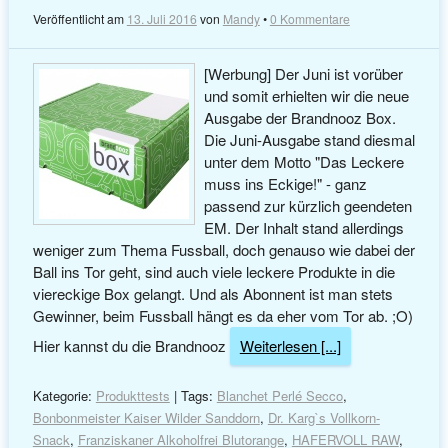
Veröffentlicht am
13. Juli 2016
von
Mandy
•
0 Kommentare
[Werbung] Der Juni ist vorüber
und somit erhielten wir die neue
Ausgabe der Brandnooz Box.
Die Juni-Ausgabe stand diesmal
unter dem Motto "Das Leckere
muss ins Eckige!" - ganz
passend zur kürzlich geendeten
EM. Der Inhalt stand allerdings
weniger zum Thema Fussball, doch genauso wie dabei der
Ball ins Tor geht, sind auch viele leckere Produkte in die
viereckige Box gelangt. Und als Abonnent ist man stets
Gewinner, beim Fussball hängt es da eher vom Tor ab. ;O)
Hier kannst du die Brandnooz
Weiterlesen [...]
Kategorie:
Produkttests
| Tags:
Blanchet Perlé Secco
,
Bonbonmeister Kaiser Wilder Sanddorn
,
Dr. Karg`s Vollkorn-
Snack
,
Franziskaner Alkoholfrei Blutorange
,
HAFERVOLL RAW
,