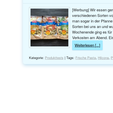
[Werbung] Wir essen ger
verschiedenen Sorten von
man sogar in der Pfanne 
Sorten bei uns an und w
Wochenende ging es für 
Verkosten am Abend. Ein
Weiterlesen [...]
Kategorie:
Produkttests
| Tags:
Frische Pasta
,
Hilcona
,
P