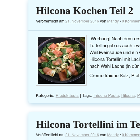
Hilcona Kochen Teil 2
Veröffentlicht am
21. November 2016
von
Mandy
•
0 Kommen
[Werbung] Nach dem ers
Tortellini gab es auch zw
Weißweinsauce und ein w
Hilcona Tortellini mit L
nach Wahl Lachs (in dün
Creme fraiche Salz, Pfe
Kategorie:
Produkttests
| Tags:
Frische Pasta
,
Hilcona
,
P
Hilcona Tortellini im Te
Veröffentlicht am
21. November 2016
von
Mandy
•
0 Kommen