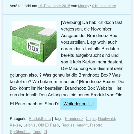
Veröffentlicht am
19. Dezember 2015
von
Mandy
•
0 Kommentare
[Werbung] Da hab ich doch fast
vergessen, die November-
Ausgabe der Brandnooz Box
vorzustellen. Liegt wohl auch
daran, dass fast alle Produkte
bereits aufgebraucht sind und
somit kein Karton mehr dasteht.
Die Mischung war diesmal sehr
gelungen also. ? Was genau ist die Brandnooz Box? Was
kostet sie? Wo bekommt man sie? [Brandnooz Boxen] Die
Box könnt ihr hier bestellen: Brandnooz Box Website Hier
nun der Inhalt: Den Anfang soll ein neues Produkt von Old
El Paso machen: Stand'n
Weiterlesen [...]
Kategorie:
Produkttests
| Tags:
Brandnooz
,
Chips
,
Hochwald
,
Kekse
,
Leibniz
,
Old El Paso
,
Ragusa
,
reis-fit
,
Risotto
,
Sprühsahne
,
Taco
,
Ti