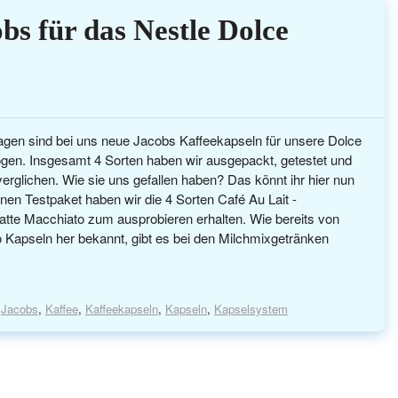
bs für das Nestle Dolce
Tagen sind bei uns neue Jacobs Kaffeekapseln für unsere Dolce
en. Insgesamt 4 Sorten haben wir ausgepackt, getestet und
verglichen. Wie sie uns gefallen haben? Das könnt ihr hier nun
inen Testpaket haben wir die 4 Sorten Café Au Lait -
atte Macchiato zum ausprobieren erhalten. Wie bereits von
 Kapseln her bekannt, gibt es bei den Milchmixgetränken
,
Jacobs
,
Kaffee
,
Kaffeekapseln
,
Kapseln
,
Kapselsystem