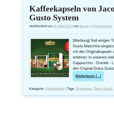
Kaffeekapseln von Jaco
Gusto System
Veröffentlicht am
26. März 2019
von
Mandy
•
0 Kommentare
[Werbung] Seit einigen 
Gusto Maschine eingezog
mit den Originalkapseln 
erfahren: In unserem kle
Cappuccino - Grande - L
den Original Dolce Gusto
Weiterlesen [...]
Kategorie:
Produkttests
| Tags:
Brandnooz
,
Dolce Gusto