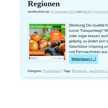
Regionen
Veröffentlicht am
10. November 2018
von
Mandy
•
0 Kommen
[Werbung] Die Qualität fr
kurzer Transportweg? Wo
(oder sogar besser) auch
geläufig, so ändert sich
Geschützer Ursprung und
und Parmaschinken aus
Weiterlesen [...]
Kategorie:
Produkttests
| Tags:
Brandnooz
,
geschützter 