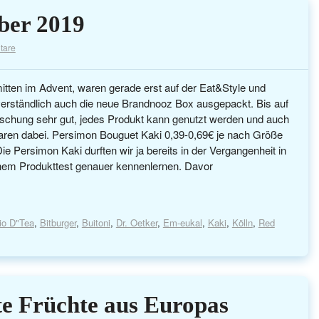
ber 2019
tare
itten im Advent, waren gerade erst auf der Eat&Style und
tverständlich auch die neue Brandnooz Box ausgepackt. Bis auf
Mischung sehr gut, jedes Produkt kann genutzt werden und auch
aren dabei. Persimon Bouguet Kaki 0,39-0,69€ je nach Größe
e Persimon Kaki durften wir ja bereits in der Vergangenheit in
inem Produkttest genauer kennenlernen. Davor
io D"Tea
,
Bitburger
,
Buitoni
,
Dr. Oetker
,
Em-eukal
,
Kaki
,
Kölln
,
Red
te Früchte aus Europas