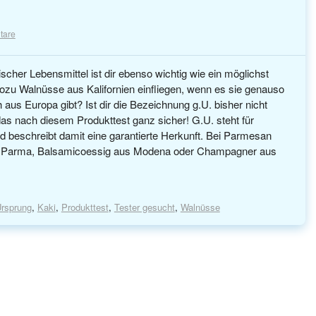
tare
ischer Lebensmittel ist dir ebenso wichtig wie ein möglichst
zu Walnüsse aus Kalifornien einfliegen, wenn es sie genauso
 aus Europa gibt? Ist dir die Bezeichnung g.U. bisher nicht
 das nach diesem Produkttest ganz sicher! G.U. steht für
 beschreibt damit eine garantierte Herkunft. Bei Parmesan
 Parma, Balsamicoessig aus Modena oder Champagner aus
Ursprung
,
Kaki
,
Produkttest
,
Tester gesucht
,
Walnüsse