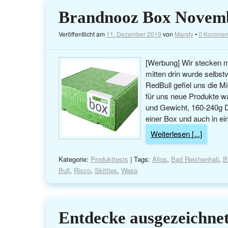
Brandnooz Box Novem
Veröffentlicht am
11. Dezember 2019
von
Mandy
•
0 Kommen
[Werbung] Wir stecken m
mitten drin wurde selbs
RedBull gefiel uns die 
für uns neue Produkte w
und Gewicht, 160-240g Di
einer Box und auch in e
Weiterlesen [...]
Kategorie:
Produkttests
| Tags:
Allos
,
Bad Reichenhall
,
B
Bull
,
Risco
,
Skittles
,
Wasa
Entdecke ausgezeichne