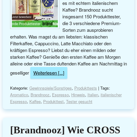
es mit echtem italienischem
Kaffee? Brandnooz sucht
insgesamt 150 Produkttester,
die 3 verschiedene Premium-
Sorten zum ausprobieren
erhalten. Was magst du am liebsten: klassischen
Filterkaffee, Cappuccino, Latte Macchiato oder den
kräftigen Espresso? Liebst du eher einen milden oder
starken Kaffee? Genieße den ersten Kaffee am Morgen
alleine oder eine Tasse duftenden Kaffee am Nachmittag in
geselliger
Weiterlesen [...]
Kategorie:
Gewinnspiele/Sonstiges
,
Produkttests
| Tags:
Aromatico
,
Brandnooz
,
Espresso
,
Hinweis
,
Italien
,
italienischer
Espresso
,
Kaffee
,
Produkttest
,
Tester gesucht
[Brandnooz] Wie CROSS