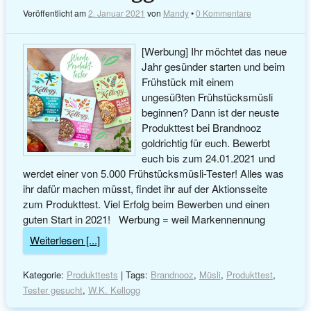
Veröffentlicht am
2. Januar 2021
von
Mandy
•
0 Kommentare
[Werbung] Ihr möchtet das neue
Jahr gesünder starten und beim
Frühstück mit einem
ungesüßten Frühstücksmüsli
beginnen? Dann ist der neuste
Produkttest bei Brandnooz
goldrichtig für euch. Bewerbt
euch bis zum 24.01.2021 und
werdet einer von 5.000 Frühstücksmüsli-Tester! Alles was
ihr dafür machen müsst, findet ihr auf der Aktionsseite
zum Produkttest. Viel Erfolg beim Bewerben und einen
guten Start in 2021! Werbung = weil Markennennung
Weiterlesen [...]
Kategorie:
Produkttests
| Tags:
Brandnooz
,
Müsli
,
Produkttest
,
Tester gesucht
,
W.K. Kellogg