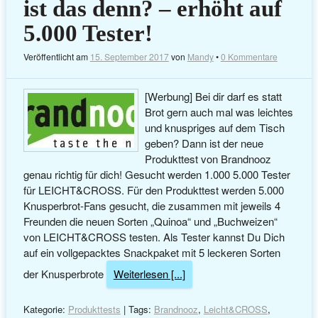
ist das denn? – erhöht auf
5.000 Tester!
Veröffentlicht am
15. September 2017
von
Mandy
•
0 Kommentare
[Werbung] Bei dir darf es statt
Brot gern auch mal was leichtes
und knuspriges auf dem Tisch
geben? Dann ist der neue
Produkttest von Brandnooz
genau richtig für dich! Gesucht werden 1.000 5.000 Tester
für LEICHT&CROSS. Für den Produkttest werden 5.000
Knusperbrot-Fans gesucht, die zusammen mit jeweils 4
Freunden die neuen Sorten „Quinoa“ und „Buchweizen“
von LEICHT&CROSS testen. Als Tester kannst Du Dich
auf ein vollgepacktes Snackpaket mit 5 leckeren Sorten
der Knusperbrote
Weiterlesen [...]
Kategorie:
Produkttests
| Tags:
Brandnooz
,
Leicht&CROSS
,