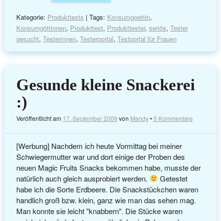
Kategorie:
Produkttests
| Tags:
Konsumgoettin
,
Konsumgöttinnen
,
Produkttest
,
Produkttester
,
seriös
,
Tester
gesucht
,
Testerinnen
,
Testerportal
,
Testportal für Frauen
Gesunde kleine Snackerei
:)
Veröffentlicht am
17. September 2009
von
Mandy
•
0 Kommentare
[Werbung] Nachdem ich heute Vormittag bei meiner
Schwiegermutter war und dort einige der Proben des
neuen Magic Fruits Snacks bekommen habe, musste der
natürlich auch gleich ausprobiert werden.
Getestet
habe ich die Sorte Erdbeere. Die Snackstückchen waren
handlich groß bzw. klein, ganz wie man das sehen mag.
Man konnte sie leicht "knabbern". Die Stücke waren