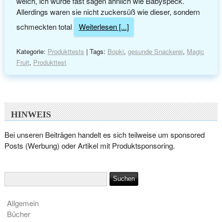
weich, ich würde fast sagen ähnlich wie Babyspeck.
Allerdings waren sie nicht zuckersüß wie dieser, sondern
schmeckten total
Weiterlesen [...]
Kategorie:
Produkttests
| Tags:
Bopki
,
gesunde Snackerei
,
Magic
Fruit
,
Produkttest
HINWEIS
Bei unseren Beiträgen handelt es sich teilweise um sponsored
Posts (Werbung) oder Artikel mit Produktsponsoring.
Allgemein
Bücher