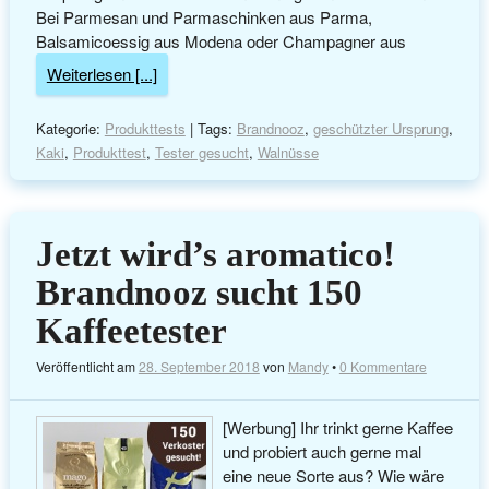
Bei Parmesan und Parmaschinken aus Parma,
Balsamicoessig aus Modena oder Champagner aus
Weiterlesen [...]
Kategorie:
Produkttests
| Tags:
Brandnooz
,
geschützter Ursprung
,
Kaki
,
Produkttest
,
Tester gesucht
,
Walnüsse
Jetzt wird’s aromatico!
Brandnooz sucht 150
Kaffeetester
Veröffentlicht am
28. September 2018
von
Mandy
•
0 Kommentare
[Werbung] Ihr trinkt gerne Kaffee
und probiert auch gerne mal
eine neue Sorte aus? Wie wäre