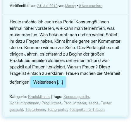
Veröffentlicht am
24. Juli 2012
von
Mandy
•
0 Kommentare
Heute möchte ich euch das Portal Konsumgöttinnen
einmal näher vorstellen, wie kann man teilnehmen, was
muss man tun. Was bekommt man und so weiter. Solltet
ihr dazu Fragen haben, könnt ihr sie gerne per Kommentar
stellen. Kommen wir nun zur Seite. Das Portal gibt es seit
einigen Jahren, es entstand zu Beginn der großen
Produkttesterseiten als eines der ersten mit und war
speziell auf Frauen konzipiert. Warum Frauen? Diese
Frage ist einfach zu erklären: Frauen machen die Mehrheit
derjenigen
Weiterlesen [...]
Kategorie:
Produkttests
| Tags:
Konsumgoettin
,
Konsumgöttinnen
,
Produkttest
,
Produkttester
,
seriös
,
Tester
gesucht
,
Testerinnen
,
Testerportal
,
Testportal für Frauen