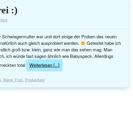
ei :)
tare
 Schwiegermutter war und dort einige der Proben des neuen
atürlich auch gleich ausprobiert werden.
Getestet habe ich
ndlich groß bzw. klein, ganz wie man das sehen mag. Man
ch, ich würde fast sagen ähnlich wie Babyspeck. Allerdings
hmeckten total
Weiterlesen [...]
i
,
Magic Fruit
,
Produkttest