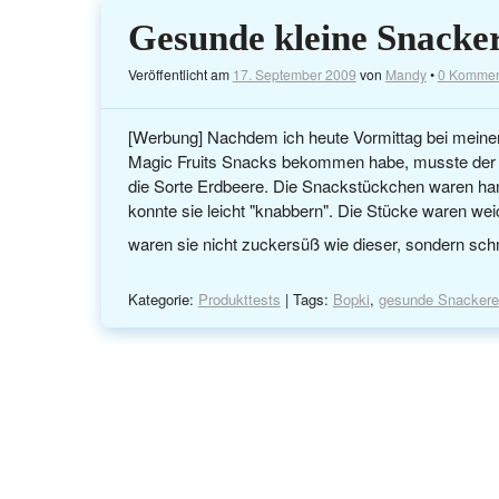
Gesunde kleine Snacker
Veröffentlicht am
17. September 2009
von
Mandy
•
0 Kommen
[Werbung] Nachdem ich heute Vormittag bei meiner
Magic Fruits Snacks bekommen habe, musste der n
die Sorte Erdbeere. Die Snackstückchen waren ha
konnte sie leicht "knabbern". Die Stücke waren wei
waren sie nicht zuckersüß wie dieser, sondern sc
Kategorie:
Produkttests
| Tags:
Bopki
,
gesunde Snackere