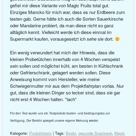
gefiel mir diese Variante von Magic Fruits total gut.
Einziges Mancko für mich war, dass es nur Erdbeere zum
testen gab. Gerne hätte ich auch die Sorten Sauerkirsche
oder Mandarine probiert, da man diese nicht so ganz
alltäglich kennt. Vielleicht werde ich diese einmal im
Supermarkt kaufen, vorausgesetzt ich sehe sie dort.
Ein wenig verwundert hat mich der Hinweis, dass die
kleinen Probetütchen innerhalb von 4 Wochen verspeist
sein sollen und möglichst kühl, am besten in Kühlschrank
oder Gefrierschrank, gelagert werden sollen. Diese
Anweisung kommt vom Hersteller, wie meine
Schwiegermutter mir aus dem Projektfahrplan vorlas. Nur
gut, dass die kleinen Dinger so lecker sind, dass sie gar
nicht erst 4 Wochen halten. *lach*
Für den Test wurde uns ein Testprodukt kosten- und bedingungslos zur
Verfügung. Der Bericht spiegelt unsere eigene Meinung wieder.
Kategorie:
Produkttests
| Tags:
Bopki
,
gesunde Snackerei
,
Magic