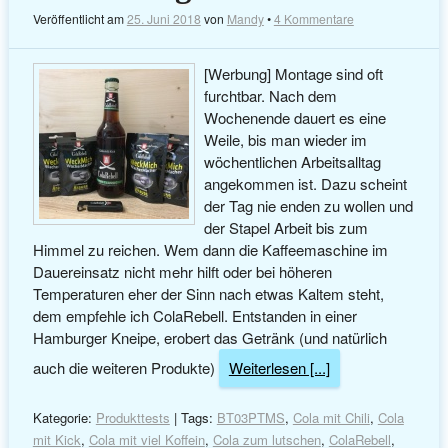
Veröffentlicht am
25. Juni 2018
von
Mandy
•
4 Kommentare
[Werbung] Montage sind oft
furchtbar. Nach dem
Wochenende dauert es eine
Weile, bis man wieder im
wöchentlichen Arbeitsalltag
angekommen ist. Dazu scheint
der Tag nie enden zu wollen und
der Stapel Arbeit bis zum
Himmel zu reichen. Wem dann die Kaffeemaschine im
Dauereinsatz nicht mehr hilft oder bei höheren
Temperaturen eher der Sinn nach etwas Kaltem steht,
dem empfehle ich ColaRebell. Entstanden in einer
Hamburger Kneipe, erobert das Getränk (und natürlich
auch die weiteren Produkte)
Weiterlesen [...]
Kategorie:
Produkttests
| Tags:
BT03PTMS
,
Cola mit Chili
,
Cola
mit Kick
,
Cola mit viel Koffein
,
Cola zum lutschen
,
ColaRebell
,