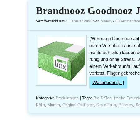
Brandnooz Goodnooz J
Veröffentlicht am
4. Februar 2020
von
Mandy
•
0 Kommentar
(Werbung) Das neue Jahr 
euren Vorsätzen aus, sc
nichts schleifen lassen 
ruhig und ohne Stress. 
einem Verkehrsunfall au
verletzt, Finger gebroch
Weiterlesen [...]
Kategorie:
Produkttests
| Tags:
Bio D"Tea
,
freche Freund
Kölln
,
Mumm
,
Original Oettinger
,
Oro d`italia
,
Pringles
,
So