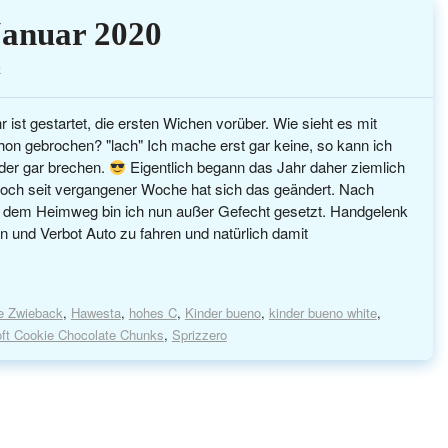
anuar 2020
e
ist gestartet, die ersten Wichen vorüber. Wie sieht es mit
hon gebrochen? "lach" Ich mache erst gar keine, so kann ich
oder gar brechen.
Eigentlich begann das Jahr daher ziemlich
Doch seit vergangener Woche hat sich das geändert. Nach
f dem Heimweg bin ich nun außer Gefecht gesetzt. Handgelenk
en und Verbot Auto zu fahren und natürlich damit
e Zwieback
,
Hawesta
,
hohes C
,
Kinder bueno
,
kinder bueno white
,
ft Cookie Chocolate Chunks
,
Sprizzero