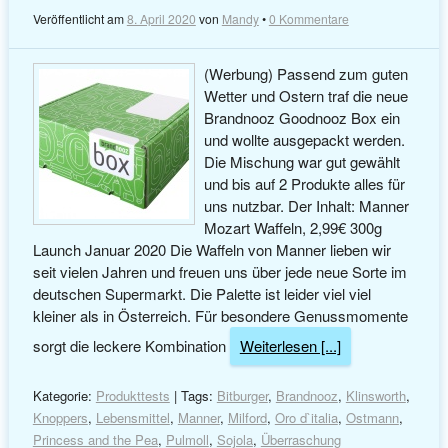
Veröffentlicht am
8. April 2020
von
Mandy
•
0 Kommentare
(Werbung) Passend zum guten
Wetter und Ostern traf die neue
Brandnooz Goodnooz Box ein
und wollte ausgepackt werden.
Die Mischung war gut gewählt
und bis auf 2 Produkte alles für
uns nutzbar. Der Inhalt: Manner
Mozart Waffeln, 2,99€ 300g
Launch Januar 2020 Die Waffeln von Manner lieben wir
seit vielen Jahren und freuen uns über jede neue Sorte im
deutschen Supermarkt. Die Palette ist leider viel viel
kleiner als in Österreich. Für besondere Genussmomente
sorgt die leckere Kombination
Weiterlesen [...]
Kategorie:
Produkttests
| Tags:
Bitburger
,
Brandnooz
,
Klinsworth
,
Knoppers
,
Lebensmittel
,
Manner
,
Milford
,
Oro d`italia
,
Ostmann
,
Princess and the Pea
,
Pulmoll
,
Sojola
,
Überraschung