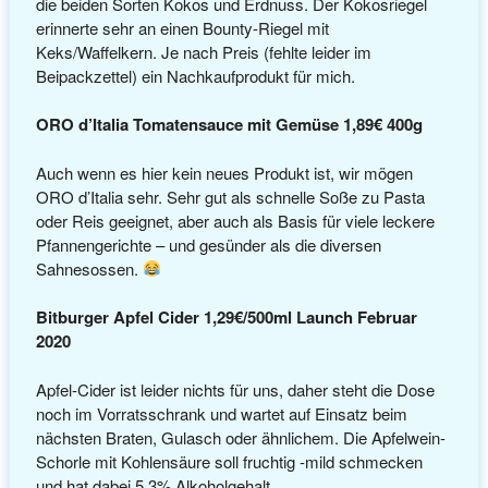
die beiden Sorten Kokos und Erdnuss. Der Kokosriegel
erinnerte sehr an einen Bounty-Riegel mit
Keks/Waffelkern. Je nach Preis (fehlte leider im
Beipackzettel) ein Nachkaufprodukt für mich.
ORO d’Italia Tomatensauce mit Gemüse 1,89€ 400g
Auch wenn es hier kein neues Produkt ist, wir mögen
ORO d’Italia sehr. Sehr gut als schnelle Soße zu Pasta
oder Reis geeignet, aber auch als Basis für viele leckere
Pfannengerichte – und gesünder als die diversen
Sahnesossen.
Bitburger Apfel Cider 1,29€/500ml Launch Februar
2020
Apfel-Cider ist leider nichts für uns, daher steht die Dose
noch im Vorratsschrank und wartet auf Einsatz beim
nächsten Braten, Gulasch oder ähnlichem. Die Apfelwein-
Schorle mit Kohlensäure soll fruchtig -mild schmecken
und hat dabei 5,3% Alkoholgehalt.