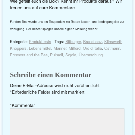
Wie gefällt euch die Box? Kennt ihr Produkte daraus? Wir
freuen uns auf eure Kommentare.
Für den Test wurde uns ein Testprodukt mit Rabatt kosten- und bedingungslos zur
Verfügung. Der Bericht spiegelt unsere eigene Meinung wieder.
Kategorie:
Produkttests
| Tags:
Bitburger
,
Brandnooz
,
Klinsworth
,
Knoppers
,
Lebensmittel
,
Manner
,
Milford
,
Oro d`italia
,
Ostmann
,
Princess and the Pea
,
Pulmoll
,
Sojola
,
Überraschung
Schreibe einen Kommentar
Deine E-Mail-Adresse wird nicht veröffentlicht.
*
Erforderliche Felder sind mit
markiert
*
Kommentar