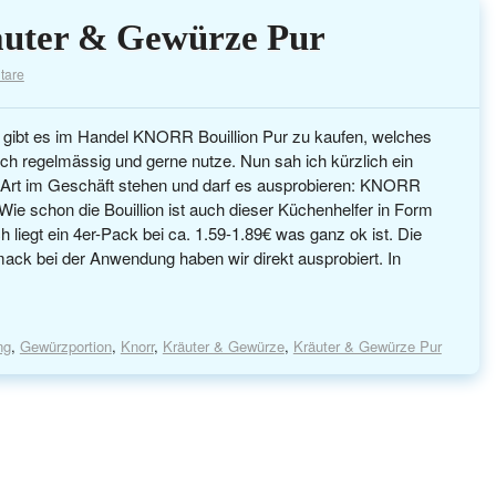
uter & Gewürze Pur
tare
 gibt es im Handel KNORR Bouillion Pur zu kaufen, welches
lich regelmässig und gerne nutze. Nun sah ich kürzlich ein
 Art im Geschäft stehen und darf es ausprobieren: KNORR
ie schon die Bouillion ist auch dieser Küchenhelfer in Form
ch liegt ein 4er-Pack bei ca. 1.59-1.89€ was ganz ok ist. Die
k bei der Anwendung haben wir direkt ausprobiert. In
ng
,
Gewürzportion
,
Knorr
,
Kräuter & Gewürze
,
Kräuter & Gewürze Pur