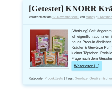
[Getestet] KNORR Krä
Veröffentlicht am
17. November 2012
von
Mandy
•
0 Kommen
[Werbung] Seit längerem
ich eigentlich auch ziem
neues Produkt ähnlicher
Kräuter & Gewürze Pur. W
kleiner Töpfchen. Preisli
Frage nach dem Geschmac
Weiterlesen [...]
Kategorie:
Produkttests
| Tags:
Gewürze
,
Gewürzmischu