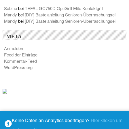
Sabine
bei
TEFAL GC750D OptiGrill Elite Kontaktgrill
Mandy
bei
[DIY] Bastelanleitung Senioren-Überraschungsei
Mandy
bei
[DIY] Bastelanleitung Senioren-Überraschungsei
META
Anmelden
Feed der Einträge
Kommentar-Feed
WordPress.org
Keine Daten an Analytics übertragen?
Hier klicken um
© 2026 - M@ndys Blogwelt