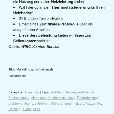
die Nutzung der vollen
Heizleistung
sicher
Wahl der optimalen
Thermostatsteuerung
für Ihren
Heizbedarf
24 Stunden
Telefon-Hotline
Erhalt eines
Zertifikates/Protokolls
über die
ausgeführten Arbeiten
Diese
Serviceleistung
bieten wir Ihnen zum
Selbstkostenpreis
an
Quelle:
WIBO Komfort-Service
Blog-Marketing ad by hallimash
*Sponsored Post
Kategorie:
Allgemein
| Tags:
elektrisch heizen
,
elektrische
Badheizungen
,
elektrische Küchenheizungen
,
Elektroheizung
,
Elektrokamine
,
Elektroöfen
,
Grüne Energie
,
heizen
,
Heizgeräte
,
Heizung
,
Klima
,
Wibo