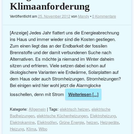
Klimaanforderung
Veröffentlicht am
25. November 2012
von
Mandy
•
0 Kommentare
[Anzeige] Jedes Jahr flattert uns die Energieabrechnung
ins Haus und immer wieder sind die Kosten gestiegen.
Zum einen liegt das an der Endbarkeit der fossilen
Brennstoffe und der damit verbundenen Suche nach
Alternativen. Es möchte ja niemand im Winter daheim
sitzen und erfrieren. Viele setzen dabei schon auf
ökologischere Varianten wie Erdwärme, Solarplatten auf
dem Haus oder auch Stromheizungen. Stromheizungen?
Bei einigen wird hier wohl jetzt die Alarmglocke
losschellen, denn mit Strom
Weiterlesen [...]
Kategorie:
Allgemein
| Tags:
elektrisch heizen
,
elektrische
Badheizungen
,
elektrische Küchenheizungen
,
Elektroheizung
,
Elektrokamine
,
Elektroöfen
,
Grüne Energie
,
heizen
,
Heizgeräte
,
Heizung
,
Klima
,
Wibo