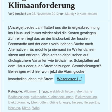
Klimaanforderung
Veröffentlicht am
25. November 2012
von
Mandy
•
0 Kommentare
[Anzeige] Jedes Jahr flattert uns die Energieabrechnung
ins Haus und immer wieder sind die Kosten gestiegen.
Zum einen liegt das an der Endbarkeit der fossilen
Brennstoffe und der damit verbundenen Suche nach
Alternativen. Es möchte ja niemand im Winter daheim
sitzen und erfrieren. Viele setzen dabei schon auf
ökologischere Varianten wie Erdwärme, Solarplatten auf
dem Haus oder auch Stromheizungen. Stromheizungen?
Bei einigen wird hier wohl jetzt die Alarmglocke
losschellen, denn mit Strom
Weiterlesen [...]
Kategorie:
Allgemein
| Tags:
elektrisch heizen
,
elektrische
Badheizungen
,
elektrische Küchenheizungen
,
Elektroheizung
,
Elektrokamine
,
Elektroöfen
,
Grüne Energie
,
heizen
,
Heizgeräte
,
Heizung
,
Klima
,
Wibo