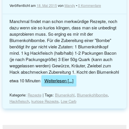
Veröffentlicht am
18. Mai 2015
von
Mandy
•
0 Kommentare
Manchmal findet man schon merkwürdige Rezepte, noch
dazu wenn sie so kurios klingen, dass man sie unbedingt
ausprobieren muss. So erging es mir mit der
Blumenkohlbombe. Für die Zubereitung einer "Bombe"
benötigt ihr gar nicht viele Zutaten: 1 Blumenkohlkopf
mind. 1 kg Hackfleisch (halb/halb) 1-2 Packungen Bacon
(je nach Packungsgröße) 3 Eier 50g Quark (kann auch
weggelassen werden) Gewürze, Kräuter, Zwiebel zum
Hack abschmecken Zubereitung 1. Kocht den Blumenkohl
etwa 10 Minuten
Weiterlesen [...]
Kategorie:
Rezepte
| Tags:
Blumenkohl
,
Blumenkohlbombe
,
Hackfleisch
,
kuriose Rezepte
,
Low Carb