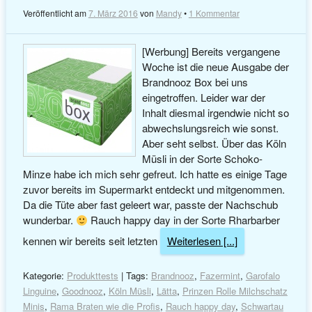
Veröffentlicht am
7. März 2016
von
Mandy
•
1 Kommentar
[Werbung] Bereits vergangene
Woche ist die neue Ausgabe der
Brandnooz Box bei uns
eingetroffen. Leider war der
Inhalt diesmal irgendwie nicht so
abwechslungsreich wie sonst.
Aber seht selbst. Über das Köln
Müsli in der Sorte Schoko-
Minze habe ich mich sehr gefreut. Ich hatte es einige Tage
zuvor bereits im Supermarkt entdeckt und mitgenommen.
Da die Tüte aber fast geleert war, passte der Nachschub
wunderbar.
Rauch happy day in der Sorte Rharbarber
kennen wir bereits seit letzten
Weiterlesen [...]
Kategorie:
Produkttests
| Tags:
Brandnooz
,
Fazermint
,
Garofalo
Linguine
,
Goodnooz
,
Köln Müsli
,
Lätta
,
Prinzen Rolle Milchschatz
Minis
,
Rama Braten wie die Profis
,
Rauch happy day
,
Schwartau