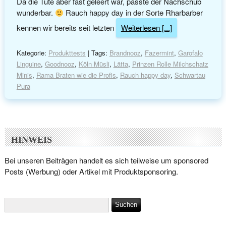
Da die Tüte aber fast geleert war, passte der Nachschub
wunderbar.
Rauch happy day in der Sorte Rharbarber
kennen wir bereits seit letzten
Weiterlesen [...]
Kategorie:
Produkttests
| Tags:
Brandnooz
,
Fazermint
,
Garofalo
Linguine
,
Goodnooz
,
Köln Müsli
,
Lätta
,
Prinzen Rolle Milchschatz
Minis
,
Rama Braten wie die Profis
,
Rauch happy day
,
Schwartau
Pura
HINWEIS
Bei unseren Beiträgen handelt es sich teilweise um sponsored
Posts (Werbung) oder Artikel mit Produktsponsoring.