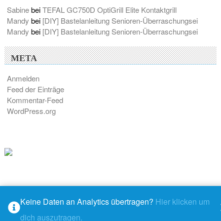
Sabine
bei
TEFAL GC750D OptiGrill Elite Kontaktgrill
Mandy
bei
[DIY] Bastelanleitung Senioren-Überraschungsei
Mandy
bei
[DIY] Bastelanleitung Senioren-Überraschungsei
META
Anmelden
Feed der Einträge
Kommentar-Feed
WordPress.org
Keine Daten an Analytics übertragen?
Hier klicken um
© 2026 - M@ndys Blogwelt
dich auszutragen.
Rundown
– stolz präsentiert von
WordPress