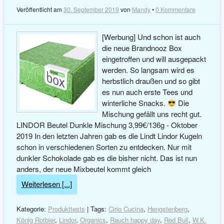
Veröffentlicht am
30. September 2019
von
Mandy
•
0 Kommentare
[Werbung] Und schon ist auch
die neue Brandnooz Box
eingetroffen und will ausgepackt
werden. So langsam wird es
herbstlich draußen und so gibt
es nun auch erste Tees und
winterliche Snacks.
Die
Mischung gefällt uns recht gut.
LINDOR Beutel Dunkle Mischung 3,99€/136g - Oktober
2019 In den letzten Jahren gab es die Lindt Lindor Kugeln
schon in verschiedenen Sorten zu entdecken. Nur mit
dunkler Schokolade gab es die bisher nicht. Das ist nun
anders, der neue Mixbeutel kommt gleich
Weiterlesen [...]
Kategorie:
Produkttests
| Tags:
Cirio Cucina
,
Hengstenberg
,
König Rotbier
,
Lindor
,
Organics
,
Rauch happy day
,
Red Bull
,
W.K.