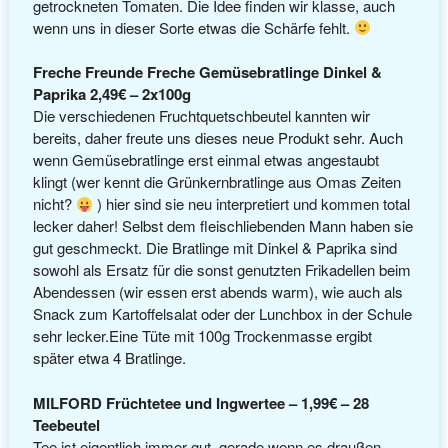
getrockneten Tomaten. Die Idee finden wir klasse, auch
wenn uns in dieser Sorte etwas die Schärfe fehlt.
Freche Freunde Freche Gemüsebratlinge Dinkel &
Paprika 2,49€ – 2x100g
Die verschiedenen Fruchtquetschbeutel kannten wir
bereits, daher freute uns dieses neue Produkt sehr. Auch
wenn Gemüsebratlinge erst einmal etwas angestaubt
klingt (wer kennt die Grünkernbratlinge aus Omas Zeiten
nicht?
) hier sind sie neu interpretiert und kommen total
lecker daher! Selbst dem fleischliebenden Mann haben sie
gut geschmeckt. Die Bratlinge mit Dinkel & Paprika sind
sowohl als Ersatz für die sonst genutzten Frikadellen beim
Abendessen (wir essen erst abends warm), wie auch als
Snack zum Kartoffelsalat oder der Lunchbox in der Schule
sehr lecker.Eine Tüte mit 100g Trockenmasse ergibt
später etwa 4 Bratlinge.
MILFORD Früchtetee und Ingwertee – 1,99€ – 28
Teebeutel
Tee ist eigentlich immer gut, gerade wenn es draußen