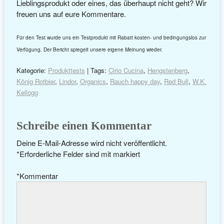
Lieblingsprodukt oder eines, das überhaupt nicht geht? Wir
freuen uns auf eure Kommentare.
Für den Test wurde uns ein Testprodukt mit Rabatt kosten- und bedingungslos zur
Verfügung. Der Bericht spiegelt unsere eigene Meinung wieder.
Kategorie:
Produkttests
| Tags:
Cirio Cucina
,
Hengstenberg
,
König Rotbier
,
Lindor
,
Organics
,
Rauch happy day
,
Red Bull
,
W.K.
Kellogg
Schreibe einen Kommentar
Deine E-Mail-Adresse wird nicht veröffentlicht.
*
Erforderliche Felder sind mit
markiert
*
Kommentar