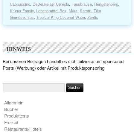
Cappuccino
,
DeBeukelaer Cereola
,
Fassbrause
,
Hengstenberg
,
Krüger Family
,
Lebensmittel-Box
,
März
,
Sarotti
,
Tika
Gemüsechips
,
Tropicai King Coconut Water
,
Zentis
HINWEIS
Bei unseren Beiträgen handelt es sich teilweise um sponsored
Posts (Werbung) oder Artikel mit Produktsponsoring.
Allgemein
Bücher
Produkttests
Freizeit
Restaurants/Hotels