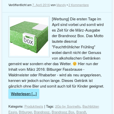
Veröffentlicht am
7. April 2016
von
Mandy
•
2 Kommentare
[Werbung] Die ersten Tage im
April sind vorbei und somit wird
es Zeit für die März-Ausgabe
der Brandnooz Box. Das Motto
lautete diesmal
"Feuchtfröhlicher Frühling"
wobei damit nicht der Genuss
von alkoholischen Getränken
gemeint war sondern eher das Wetter.
Hier nun der
Inhalt vom März 2016: Bitburger Fassbrause -
Waldmeister oder Rhabarber - wird als neu angepriesen,
kennen wir jedoch schon lange. Dieses Getränk ist
gänzlich ohne Bier und somit auch toll für Kinder geeignet.
Weiterlesen [...]
Kategorie:
Produkttests
| Tags:
2Go by Sovinello
,
Bachblüten
Essig
,
Bitburger
,
Brandnooz
,
Brandnooz Box
,
Brandt
,