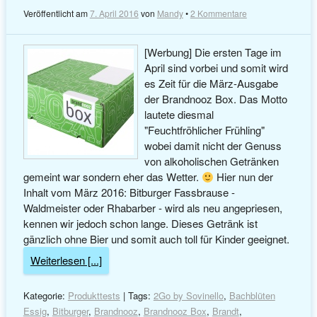
Veröffentlicht am
7. April 2016
von
Mandy
•
2 Kommentare
[Werbung] Die ersten Tage im
April sind vorbei und somit wird
es Zeit für die März-Ausgabe
der Brandnooz Box. Das Motto
lautete diesmal
"Feuchtfröhlicher Frühling"
wobei damit nicht der Genuss
von alkoholischen Getränken
gemeint war sondern eher das Wetter.
Hier nun der
Inhalt vom März 2016: Bitburger Fassbrause -
Waldmeister oder Rhabarber - wird als neu angepriesen,
kennen wir jedoch schon lange. Dieses Getränk ist
gänzlich ohne Bier und somit auch toll für Kinder geeignet.
Weiterlesen [...]
Kategorie:
Produkttests
| Tags:
2Go by Sovinello
,
Bachblüten
Essig
,
Bitburger
,
Brandnooz
,
Brandnooz Box
,
Brandt
,