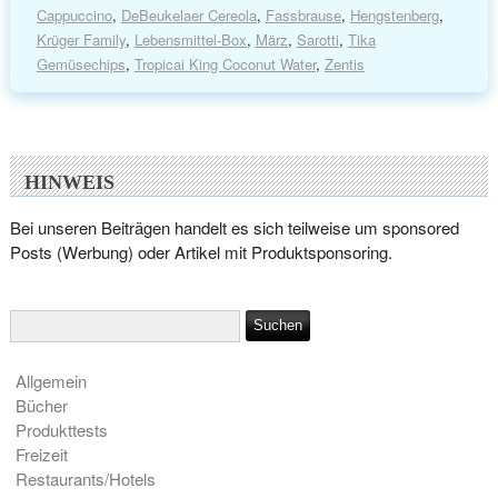
Cappuccino
,
DeBeukelaer Cereola
,
Fassbrause
,
Hengstenberg
,
Krüger Family
,
Lebensmittel-Box
,
März
,
Sarotti
,
Tika
Gemüsechips
,
Tropicai King Coconut Water
,
Zentis
HINWEIS
Bei unseren Beiträgen handelt es sich teilweise um sponsored
Posts (Werbung) oder Artikel mit Produktsponsoring.
Allgemein
Bücher
Produkttests
Freizeit
Restaurants/Hotels