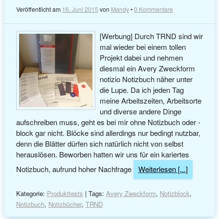
Veröffentlicht am
16. Juni 2015
von
Mandy
•
0 Kommentare
[Werbung] Durch TRND sind wir
mal wieder bei einem tollen
Projekt dabei und nehmen
diesmal ein Avery Zweckform
notizio Notizbuch näher unter
die Lupe. Da ich jeden Tag
meine Arbeitszeiten, Arbeitsorte
und diverse andere Dinge
aufschreiben muss, geht es bei mir ohne Notizbuch oder -
block gar nicht. Blöcke sind allerdings nur bedingt nutzbar,
denn die Blätter dürfen sich natürlich nicht von selbst
herauslösen. Beworben hatten wir uns für ein kariertes
Notizbuch, aufrund hoher Nachfrage
Weiterlesen [...]
Kategorie:
Produkttests
| Tags:
Avery Zweckform
,
Notizblock
,
Notizbuch
,
Notizbücher
,
TRND