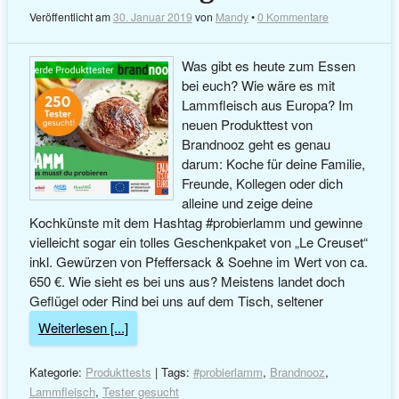
Veröffentlicht am
30. Januar 2019
von
Mandy
•
0 Kommentare
Was gibt es heute zum Essen
bei euch? Wie wäre es mit
Lammfleisch aus Europa? Im
neuen Produkttest von
Brandnooz geht es genau
darum: Koche für deine Familie,
Freunde, Kollegen oder dich
alleine und zeige deine
Kochkünste mit dem Hashtag #probierlamm und gewinne
vielleicht sogar ein tolles Geschenkpaket von „Le Creuset“
inkl. Gewürzen von Pfeffersack & Soehne im Wert von ca.
650 €. Wie sieht es bei uns aus? Meistens landet doch
Geflügel oder Rind bei uns auf dem Tisch, seltener
Weiterlesen [...]
Kategorie:
Produkttests
| Tags:
#probierlamm
,
Brandnooz
,
Lammfleisch
,
Tester gesucht