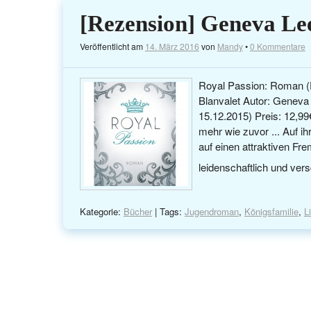
[Rezension] Geneva Lee
Veröffentlicht am
14. März 2016
von
Mandy
•
0 Kommentare
Royal Passion: Roman (D
Blanvalet Autor: Geneva
15.12.2015) Preis: 12,99
mehr wie zuvor ... Auf ih
auf einen attraktiven Fr
leidenschaftlich und ver
Kategorie:
Bücher
| Tags:
Jugendroman
,
Königsfamilie
,
L