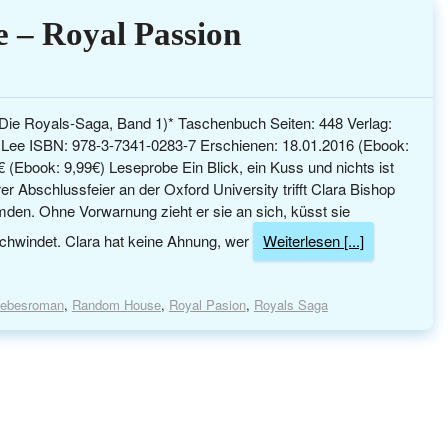
 – Royal Passion
ie Royals-Saga, Band 1)* Taschenbuch Seiten: 448 Verlag:
 Lee ISBN: 978-3-7341-0283-7 Erschienen: 18.01.2016 (Ebook:
€ (Ebook: 9,99€) Leseprobe Ein Blick, ein Kuss und nichts ist
rer Abschlussfeier an der Oxford University trifft Clara Bishop
emden. Ohne Vorwarnung zieht er sie an sich, küsst sie
schwindet. Clara hat keine Ahnung, wer
Weiterlesen [...]
iebesroman
,
Random House
,
Royal Pasion
,
Royals Saga