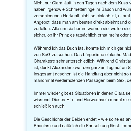
Nicht nur Clara läuft in den Tagen nach dem Kuss v
haben irgendwie Schmetterlinge im Bauch und wün
verschiedenen Herkunft nicht so einfach ist, nimmt
Angebot, dass man am besten direkt ablehnt und doc
verfallen. Alle um sie herum warnen sie, wollen si
sicher, ob ihr Prinz es tatsächlich ernst meint oder
Während ich das Buch las, konnte ich mich gar ni
von SoG zu suchen. Das bürgerliche einfache Mädc
Charaktere sehr unterschiedlich. Während Christian
ist, denkt Alexander zwar den ganzen Tag nur an S
Insgesamt gesehen ist die Handlung aber nicht so 
manchmal wiederholenden Passagen beim Sex, den
Immer wieder gibt es Situationen in denen Clara s
wissend. Dieses Hin- und Herwechseln macht sie 
schließlich auch.
Die Geschichte der Beiden endet – wie sollte es and
Phantasie und natürlich die Fortsetzung lässt. Imme