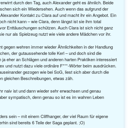
erwirrt durch den Tag, auch Alexander geht es ähnlich. Beide
schen sich ein Wiedersehen. Auch wenn das aufgrund der
 Alexander Kontakt zu Clara auf und macht ihr ein Angebot. Ein
h nicht kann – wie Clara, denn längst ist sie ihm total
e vor Enttäuschungen schützen. Auch Clara ist sich nicht ganz
 sie nur als Spielzeug nutzt wie viele andere Mädchen vor ihr.
cht gegen wehren immer wieder Ähnlichkeiten in der Handlung
hen, der gutaussehende tolle Kerl – und doch sind die
 ja eher an Schlägen und anderen harten Praktiken interessiert
ex und nutzt dazu viele ordinäre F***-Wörter beim ausdrücken.
auseinander gezogen wie bei SoG, liest sich aber durch die
 gleichen Beschreibungen, etwas zäh.
ehr naiv ist und dann wieder sehr erwachsen und genau
aber sympatisch, denn genau so ist es im wahren Leben
ers sein – mit einem Cliffhanger, der viel Raum für eigene
rhin sind bereits 6 Teile der Saga geplant. ;O)