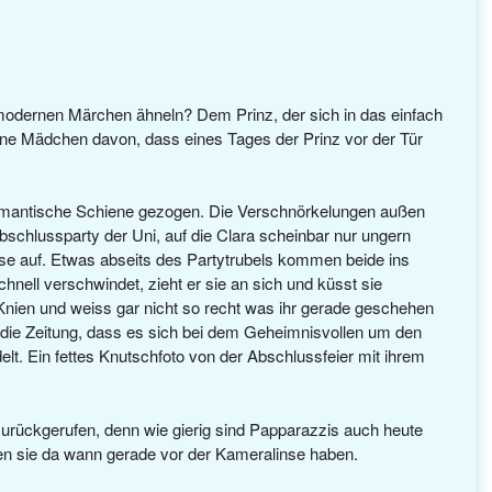
e modernen Märchen ähneln? Dem Prinz, der sich in das einfach
ine Mädchen davon, dass eines Tages der Prinz vor der Tür
romantische Schiene gezogen. Die Verschnörkelungen außen
bschlussparty der Uni, auf die Clara scheinbar nur ungern
rasse auf. Etwas abseits des Partytrubels kommen beide ins
hnell verschwindet, zieht er sie an sich und küsst sie
n Knien und weiss gar nicht so recht was ihr gerade geschehen
 in die Zeitung, dass es sich bei dem Geheimnisvollen um den
lt. Ein fettes Knutschfoto von der Abschlussfeier mit ihrem
 zurückgerufen, denn wie gierig sind Papparazzis auch heute
en sie da wann gerade vor der Kameralinse haben.