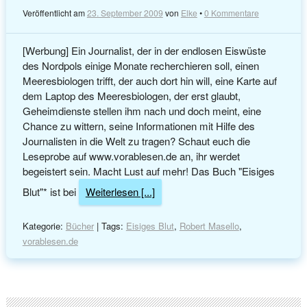
Veröffentlicht am
23. September 2009
von
Elke
•
0 Kommentare
[Werbung] Ein Journalist, der in der endlosen Eiswüste
des Nordpols einige Monate recherchieren soll, einen
Meeresbiologen trifft, der auch dort hin will, eine Karte auf
dem Laptop des Meeresbiologen, der erst glaubt,
Geheimdienste stellen ihm nach und doch meint, eine
Chance zu wittern, seine Informationen mit Hilfe des
Journalisten in die Welt zu tragen? Schaut euch die
Leseprobe auf www.vorablesen.de an, ihr werdet
begeistert sein. Macht Lust auf mehr! Das Buch "Eisiges
Blut"* ist bei
Weiterlesen [...]
Kategorie:
Bücher
| Tags:
Eisiges Blut
,
Robert Masello
,
vorablesen.de