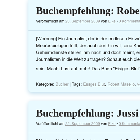
Buchempfehlung: Robe
Veröffentlicht am
23. September 2009
von
Elke
•
0 Kommenta
[Werbung] Ein Journalist, der in der endlosen Eisw
Meeresbiologen trifft, der auch dort hin will, eine 
Geheimdienste stellen ihm nach und doch meint, ein
Journalisten in die Welt zu tragen? Schaut euch di
sein. Macht Lust auf mehr! Das Buch "Eisiges Blut"
Kategorie:
Bücher
| Tags:
Eisiges Blut
,
Robert Masello
,
v
Buchempfehlung: Juss
Veröffentlicht am
22. September 2009
von
Elke
•
0 Kommenta