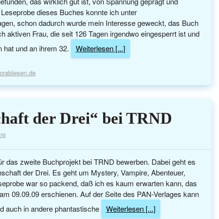
efunden, das wirklich gut ist, von Spannung geprägt und
 Leseprobe dieses Buches konnte ich unter
agen, schon dadurch wurde mein Interesse geweckt, das Buch
sch aktiven Frau, die seit 126 Tagen irgendwo eingesperrt ist und
en hat und an ihrem 32.
Weiterlesen [...]
orablesen.de
chaft der Drei“ bei TRND
re
ür das zweite Buchprojekt bei TRND bewerben. Dabei geht es
schaft der Drei. Es geht um Mystery, Vampire, Abenteuer,
eseprobe war so packend, daß ich es kaum erwarten kann, das
am 09.09.09 erschienen. Auf der Seite des PAN-Verlages kann
nd auch in andere phantastische
Weiterlesen [...]