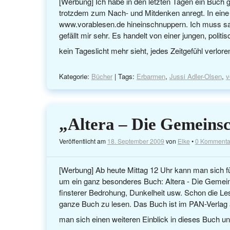
[Werbung] Ich habe in den letzten Tagen ein Buch g
trotzdem zum Nach- und Mitdenken anregt. In eine
www.vorablesen.de hineinschnuppern. Ich muss s
gefällt mir sehr. Es handelt von einer jungen, politi
kein Tageslicht mehr sieht, jedes Zeitgefühl verlor
Kategorie:
Bücher
| Tags:
Erbarmen
,
Jussi Adler-Olsen
,
v
„Altera – Die Gemeins
Veröffentlicht am
18. September 2009
von
Elke
•
0 Kommenta
[Werbung] Ab heute Mittag 12 Uhr kann man sich f
um ein ganz besonderes Buch: Altera - Die Gemein
finsterer Bedrohung, Dunkelheit usw. Schon die L
ganze Buch zu lesen. Das Buch ist im PAN-Verlag 
man sich einen weiteren Einblick in dieses Buch u