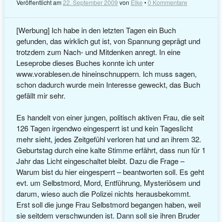
Veröffentlicht am
22. September 2009
von
Elke
•
0 Kommentare
[Werbung] Ich habe in den letzten Tagen ein Buch
gefunden, das wirklich gut ist, von Spannung geprägt und
trotzdem zum Nach- und Mitdenken anregt. In eine
Leseprobe dieses Buches konnte ich unter
www.vorablesen.de hineinschnuppern. Ich muss sagen,
schon dadurch wurde mein Interesse geweckt, das Buch
gefällt mir sehr.
Es handelt von einer jungen, politisch aktiven Frau, die seit
126 Tagen irgendwo eingesperrt ist und kein Tageslicht
mehr sieht, jedes Zeitgefühl verloren hat und an ihrem 32.
Geburtstag durch eine kalte Stimme erfährt, dass nun für 1
Jahr das Licht eingeschaltet bleibt. Dazu die Frage –
Warum bist du hier eingesperrt – beantworten soll. Es geht
evt. um Selbstmord, Mord, Entführung, Mysteriösem und
darum, wieso auch die Polizei nichts herausbekommt.
Erst soll die junge Frau Selbstmord begangen haben, weil
sie seitdem verschwunden ist. Dann soll sie ihren Bruder