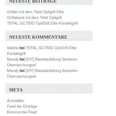
NEUESTE BEITRÄGE
Grillen mit dem Tefal Optigrill Elite
Grillabend mit dem Tefal Optigrill
TEFAL GC750D OptiGrill Elite Kontaktgrill
NEUESTE KOMMENTARE
Sabine
bei
TEFAL GC750D OptiGrill Elite
Kontaktgrill
Mandy
bei
[DIY] Bastelanleitung Senioren-
Überraschungsei
Mandy
bei
[DIY] Bastelanleitung Senioren-
Überraschungsei
META
Anmelden
Feed der Einträge
Kommentar-Feed