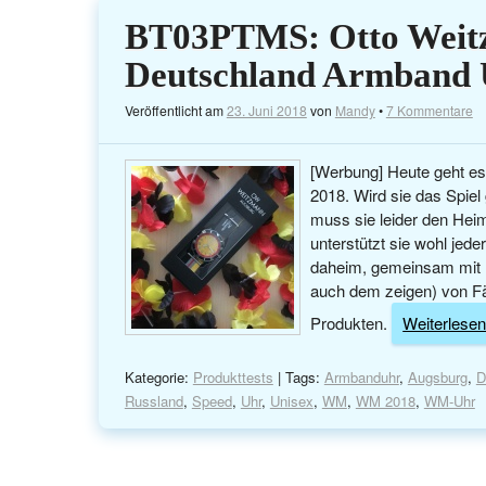
BT03PTMS: Otto Wei
Deutschland Armband
Veröffentlicht am
23. Juni 2018
von
Mandy
•
7 Kommentare
[Werbung] Heute geht es 
2018. Wird sie das Spiel
muss sie leider den Heim
unterstützt sie wohl jed
daheim, gemeinsam mit F
auch dem zeigen) von F
Produkten.
Weiterlesen 
Kategorie:
Produkttests
| Tags:
Armbanduhr
,
Augsburg
,
D
Russland
,
Speed
,
Uhr
,
Unisex
,
WM
,
WM 2018
,
WM-Uhr