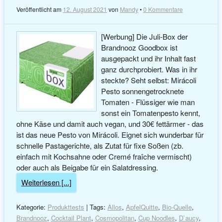
Veröffentlicht am
12. August 2021
von
Mandy
•
0 Kommentare
[Werbung] Die Juli-Box der
Brandnooz Goodbox ist
ausgepackt und ihr Inhalt fast
ganz durchprobiert. Was in ihr
steckte? Seht selbst: Mirácoli
Pesto sonnengetrocknete
Tomaten - Flüssiger wie man
sonst ein Tomatenpesto kennt,
ohne Käse und damit auch vegan, und 30€ fettärmer - das
ist das neue Pesto von Mirácoli. Eignet sich wunderbar für
schnelle Pastagerichte, als Zutat für fixe Soßen (zb.
einfach mit Kochsahne oder Cremé fraîche vermischt)
oder auch als Beigabe für ein Salatdressing.
Weiterlesen [...]
Kategorie:
Produkttests
| Tags:
Allos
,
ApfelQuitte
,
Bio-Quelle
,
Brandnooz
,
Cocktail Plant
,
Cosmopolitan
,
Cup Noodles
,
D`aucy
,