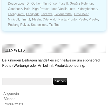
Desperados
,
Dr. Oetker
,
Finn Crisp
,
Fussili
,
Gewürz Ketchup
,
Goodnooz
,
Hela
,
High Protein
,
Iced Vanilla Latte
,
Kidneybohnen
,
Lachgummi
,
Landpark
,
Lavazza
,
Lebensmittel
,
Lime Beer
,
Mirácoli
,
nimm2
,
Nissin
,
Odenwald
,
Pasta Pronto
,
Pesto
,
Presto
,
Pudding-Pulver
,
Saatenliebe
,
Tic Tac
HINWEIS
Bei unseren Beiträgen handelt es sich teilweise um sponsored
Posts (Werbung) oder Artikel mit Produktsponsoring.
Allgemein
Bücher
Produkttests