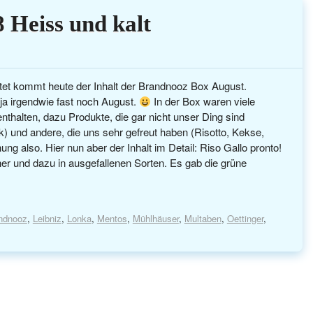
 Heiss und kalt
et kommt heute der Inhalt der Brandnooz Box August.
ja irgendwie fast noch August.
In der Box waren viele
thalten, dazu Produkte, die gar nicht unser Ding sind
) und andere, die uns sehr gefreut haben (Risotto, Kekse,
ng also. Hier nun aber der Inhalt im Detail: Riso Gallo pronto!
cher und dazu in ausgefallenen Sorten. Es gab die grüne
ndnooz
,
Leibniz
,
Lonka
,
Mentos
,
Mühlhäuser
,
Multaben
,
Oettinger
,