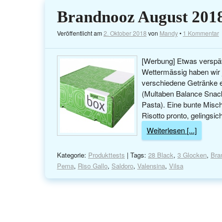
Brandnooz August 2018
Veröffentlicht am
2. Oktober 2018
von
Mandy
•
1 Kommentar
[Werbung] Etwas verspät
Wettermässig haben wir 
verschiedene Getränke en
(Multaben Balance Snack
Pasta). Eine bunte Mischu
Risotto pronto, gelingsi
Weiterlesen [...]
Kategorie:
Produkttests
| Tags:
28 Black
,
3 Glocken
,
Bra
Pema
,
Riso Gallo
,
Saldoro
,
Valensina
,
Vilsa