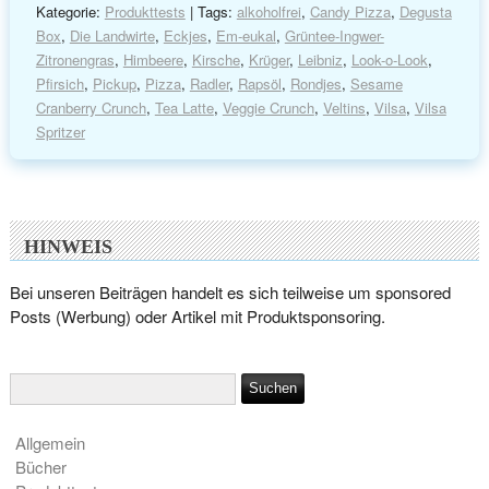
Kategorie:
Produkttests
| Tags:
alkoholfrei
,
Candy Pizza
,
Degusta
Box
,
Die Landwirte
,
Eckjes
,
Em-eukal
,
Grüntee-Ingwer-
Zitronengras
,
Himbeere
,
Kirsche
,
Krüger
,
Leibniz
,
Look-o-Look
,
Pfirsich
,
Pickup
,
Pizza
,
Radler
,
Rapsöl
,
Rondjes
,
Sesame
Cranberry Crunch
,
Tea Latte
,
Veggie Crunch
,
Veltins
,
Vilsa
,
Vilsa
Spritzer
HINWEIS
Bei unseren Beiträgen handelt es sich teilweise um sponsored
Posts (Werbung) oder Artikel mit Produktsponsoring.
Allgemein
Bücher