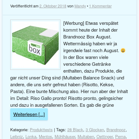
Veröffentlicht am
2. Oktober 2018
von
Mandy
•
1 Kommentar
[Werbung] Etwas verspätet
kommt heute der Inhalt der
Brandnooz Box August.
Wettermässig haben wir ja
irgendwie fast noch August.
In der Box waren viele
verschiedene Getränke
enthalten, dazu Produkte, die
gar nicht unser Ding sind (Multaben Balance Snack) und
andere, die uns sehr gefreut haben (Risotto, Kekse,
Pasta). Eine bunte Mischung also. Hier nun aber der Inhalt
im Detail: Riso Gallo pronto! Risotto pronto, gelingsicher
und dazu in ausgefallenen Sorten. Es gab die grüne
Weiterlesen [...]
Kategorie:
Produkttests
| Tags:
28 Black
,
3 Glocken
,
Brandnooz
,
Leibniz
,
Lonka
,
Mentos
,
Mühlhäuser
,
Multaben
,
Oettinger
,
Pema
,