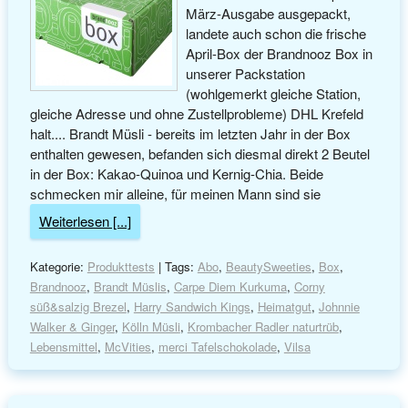
März-Ausgabe ausgepackt,
landete auch schon die frische
April-Box der Brandnooz Box in
unserer Packstation
(wohlgemerkt gleiche Station,
gleiche Adresse und ohne Zustellprobleme) DHL Krefeld
halt.... Brandt Müsli - bereits im letzten Jahr in der Box
enthalten gewesen, befanden sich diesmal direkt 2 Beutel
in der Box: Kakao-Quinoa und Kernig-Chia. Beide
schmecken mir alleine, für meinen Mann sind sie
Weiterlesen [...]
Kategorie:
Produkttests
| Tags:
Abo
,
BeautySweeties
,
Box
,
Brandnooz
,
Brandt Müslis
,
Carpe Diem Kurkuma
,
Corny
süß&salzig Brezel
,
Harry Sandwich Kings
,
Heimatgut
,
Johnnie
Walker & Ginger
,
Kölln Müsli
,
Krombacher Radler naturtrüb
,
Lebensmittel
,
McVities
,
merci Tafelschokolade
,
Vilsa