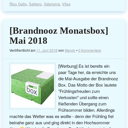
Riso Gallo
,
Saldoro
,
Valensina
,
Vilsa
[Brandnooz Monatsbox]
Mai 2018
Veröffentlicht am
11. Juni 2018
von
Mandy
•
0 Kommentare
[Werbung] Es ist bereits ein
paar Tage her, da erreichte uns
die Mai-Ausgabe der Brandnooz
Box. Das Motto der Box lautete
"Frühlingsfreuden zum
Verkosten" und sollte einen
fließenden Übergang zum
Frühsommer bilden. Allerdings
machte das Wetter was es wollte - denn der Frühling fiel
beinahe ganz aus und ging direkt in den Hochsommer