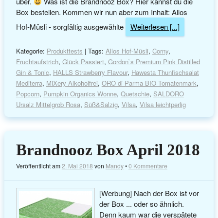
über.
Was ist die Brandnooz Box? Hier kannst du die
Box bestellen. Kommen wir nun aber zum Inhalt: Allos
Hof-Müsli - sorgfältig ausgewählte
Weiterlesen [...]
Kategorie:
Produkttests
| Tags:
Allos Hof-Müsli
,
Corny
,
Fruchtaufstrich
,
Glück Passiert
,
Gordon`s Premium Pink Distilled
Gin & Tonic
,
HALLS Strawberry Flavour
,
Hawesta Thunfischsalat
Mediterra
,
MiXery Alkoholfrei
,
ORO di Parma BIO Tomatenmark
,
Popcorn
,
Pumpkin Organics Wonne
,
Quetschie
,
SALDORO
Ursalz Mittelgrob Rosa
,
Süß&Salzig
,
Vilsa
,
Vilsa leichtperlig
Brandnooz Box April 2018
Veröffentlicht am
2. Mai 2018
von
Mandy
•
0 Kommentare
[Werbung] Nach der Box ist vor
der Box ... oder so ähnlich.
Denn kaum war die verspätete