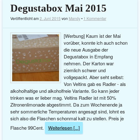
Degustabox Mai 2015
Veröffentlicht am
2. Juni 2015
von
Mandy
•
1 Kommentar
[Werbung] Kaum ist der Mai
vorüber, konnte ich auch schon
die neue Ausgabe der
Degustabox in Empfang
nehmen. Der Karton war
ziemlich schwer und
vollgepackt. Aber seht selbst:
Von Veltins gab es Radler - als
alkoholhaltige und alkoholfreie Variante. So kann jeder
trinken was er lieber mag. Veltins Radler ist mit 50%
Zitronenlimonade abgestimmt. Da zum Wochenende ja
sehr sommerliche Temperaturen angesagt sind, lohnt es
sich also die Flaschen schonmal kalt zu stellen. Preis je
Flasche 99Cent.
Weiterlesen [...]