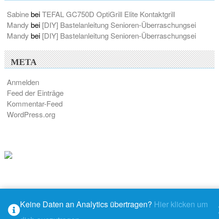
Sabine
bei
TEFAL GC750D OptiGrill Elite Kontaktgrill
Mandy
bei
[DIY] Bastelanleitung Senioren-Überraschungsei
Mandy
bei
[DIY] Bastelanleitung Senioren-Überraschungsei
META
Anmelden
Feed der Einträge
Kommentar-Feed
WordPress.org
Keine Daten an Analytics übertragen?
Hier klicken um
© 2026 - M@ndys Blogwelt