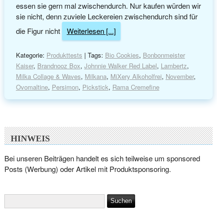
essen sie gern mal zwischendurch. Nur kaufen würden wir
sie nicht, denn zuviele Leckereien zwischendurch sind für
die Figur nicht
Weiterlesen [...]
Kategorie:
Produkttests
| Tags:
Bio Cookies
,
Bonbonmeister
Kaiser
,
Brandnooz Box
,
Johnnie Walker Red Label
,
Lambertz
,
Milka Collage & Waves
,
Milkana
,
MiXery Alkoholfrei
,
November
,
Ovomaltine
,
Persimon
,
Pickstick
,
Rama Cremefine
HINWEIS
Bei unseren Beiträgen handelt es sich teilweise um sponsored
Posts (Werbung) oder Artikel mit Produktsponsoring.