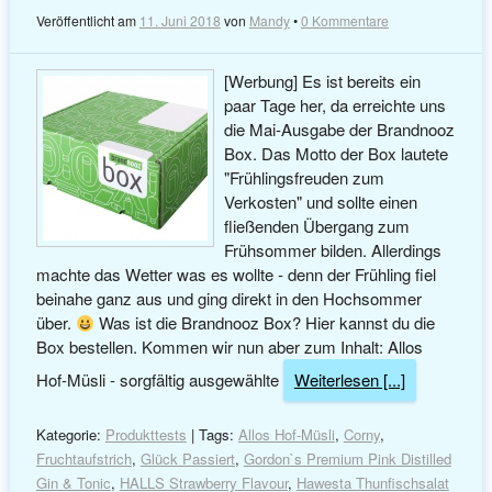
Veröffentlicht am
11. Juni 2018
von
Mandy
•
0 Kommentare
[Werbung] Es ist bereits ein
paar Tage her, da erreichte uns
die Mai-Ausgabe der Brandnooz
Box. Das Motto der Box lautete
"Frühlingsfreuden zum
Verkosten" und sollte einen
fließenden Übergang zum
Frühsommer bilden. Allerdings
machte das Wetter was es wollte - denn der Frühling fiel
beinahe ganz aus und ging direkt in den Hochsommer
über.
Was ist die Brandnooz Box? Hier kannst du die
Box bestellen. Kommen wir nun aber zum Inhalt: Allos
Hof-Müsli - sorgfältig ausgewählte
Weiterlesen [...]
Kategorie:
Produkttests
| Tags:
Allos Hof-Müsli
,
Corny
,
Fruchtaufstrich
,
Glück Passiert
,
Gordon`s Premium Pink Distilled
Gin & Tonic
,
HALLS Strawberry Flavour
,
Hawesta Thunfischsalat