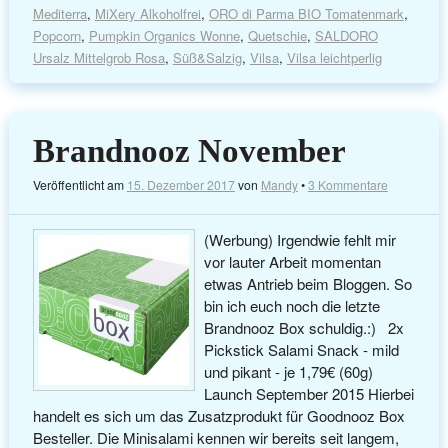
Mediterra
,
MiXery Alkoholfrei
,
ORO di Parma BIO Tomatenmark
,
Popcorn
,
Pumpkin Organics Wonne
,
Quetschie
,
SALDORO
Ursalz Mittelgrob Rosa
,
Süß&Salzig
,
Vilsa
,
Vilsa leichtperlig
Brandnooz November
Veröffentlicht am
15. Dezember 2017
von
Mandy
•
3 Kommentare
(Werbung) Irgendwie fehlt mir
vor lauter Arbeit momentan
etwas Antrieb beim Bloggen. So
bin ich euch noch die letzte
Brandnooz Box schuldig.:) 2x
Pickstick Salami Snack - mild
und pikant - je 1,79€ (60g)
Launch September 2015 Hierbei
handelt es sich um das Zusatzprodukt für Goodnooz Box
Besteller. Die Minisalami kennen wir bereits seit langem,