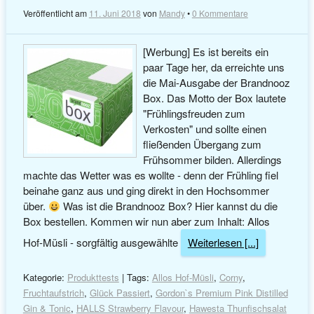
Veröffentlicht am
11. Juni 2018
von
Mandy
•
0 Kommentare
[Werbung] Es ist bereits ein
paar Tage her, da erreichte uns
die Mai-Ausgabe der Brandnooz
Box. Das Motto der Box lautete
"Frühlingsfreuden zum
Verkosten" und sollte einen
fließenden Übergang zum
Frühsommer bilden. Allerdings
machte das Wetter was es wollte - denn der Frühling fiel
beinahe ganz aus und ging direkt in den Hochsommer
über.
Was ist die Brandnooz Box? Hier kannst du die
Box bestellen. Kommen wir nun aber zum Inhalt: Allos
Hof-Müsli - sorgfältig ausgewählte
Weiterlesen [...]
Kategorie:
Produkttests
| Tags:
Allos Hof-Müsli
,
Corny
,
Fruchtaufstrich
,
Glück Passiert
,
Gordon`s Premium Pink Distilled
Gin & Tonic
,
HALLS Strawberry Flavour
,
Hawesta Thunfischsalat