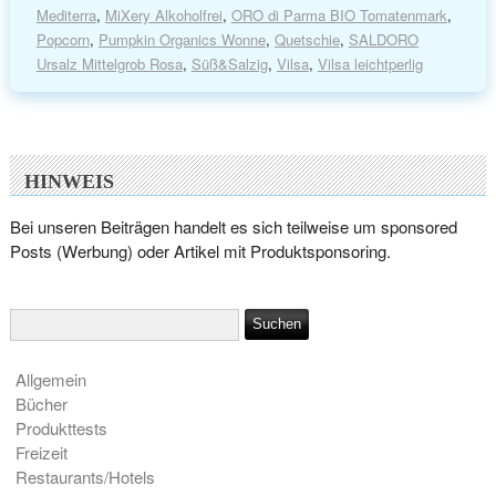
Mediterra
,
MiXery Alkoholfrei
,
ORO di Parma BIO Tomatenmark
,
Popcorn
,
Pumpkin Organics Wonne
,
Quetschie
,
SALDORO
Ursalz Mittelgrob Rosa
,
Süß&Salzig
,
Vilsa
,
Vilsa leichtperlig
HINWEIS
Bei unseren Beiträgen handelt es sich teilweise um sponsored
Posts (Werbung) oder Artikel mit Produktsponsoring.
Allgemein
Bücher
Produkttests
Freizeit
Restaurants/Hotels