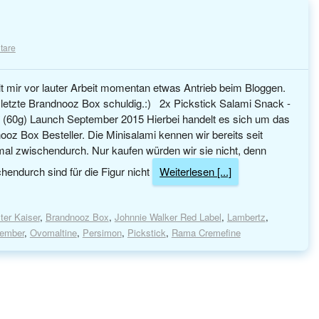
tare
t mir vor lauter Arbeit momentan etwas Antrieb beim Bloggen.
 letzte Brandnooz Box schuldig.:) 2x Pickstick Salami Snack -
9€ (60g) Launch September 2015 Hierbei handelt es sich um das
oz Box Besteller. Die Minisalami kennen wir bereits seit
mal zwischendurch. Nur kaufen würden wir sie nicht, denn
hendurch sind für die Figur nicht
Weiterlesen [...]
er Kaiser
,
Brandnooz Box
,
Johnnie Walker Red Label
,
Lambertz
,
ember
,
Ovomaltine
,
Persimon
,
Pickstick
,
Rama Cremefine