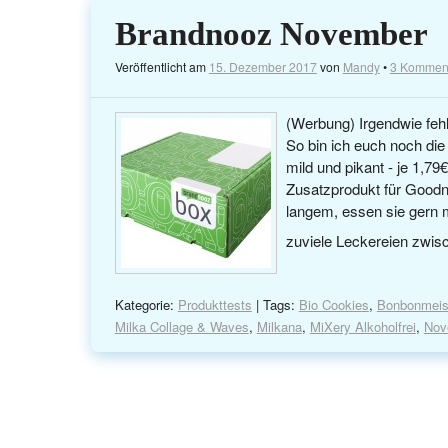
Brandnooz November
Veröffentlicht am
15. Dezember 2017
von
Mandy
•
3 Kommen
(Werbung) Irgendwie fehl
So bin ich euch noch die
mild und pikant - je 1,7
Zusatzprodukt für Goodno
langem, essen sie gern 
zuviele Leckereien zwisc
Kategorie:
Produkttests
| Tags:
Bio Cookies
,
Bonbonmeist
Milka Collage & Waves
,
Milkana
,
MiXery Alkoholfrei
,
Nov