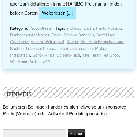
aber zum detailierten Inhalt: HARIBO Fruitmania - in den
beiden Sorten
Weiterlesen [...]
Kategorie:
Produkttests
| Tags:
andnooz
,
Barilla Pesto Rustico
,
Bonbonmeister Kaiser
,
Casali Schoko-Bananen
,
Craft Hugo
,
Goodnooz
,
Hauser Weinimport
,
Kakao
,
Komet Soßenpulver zum
Kochen
,
Lebensmittelbox
,
Leibniz
,
Ovomaltine
,
Pickup
,
Pittiplatsch
,
Schoki-Flips
,
Schoko-Flips
,
The Fresh Tea Shop
,
Waldhonig Salbei
,
XOX
HINWEIS
Bei unseren Beiträgen handelt es sich teilweise um sponsored
Posts (Werbung) oder Artikel mit Produktsponsoring.