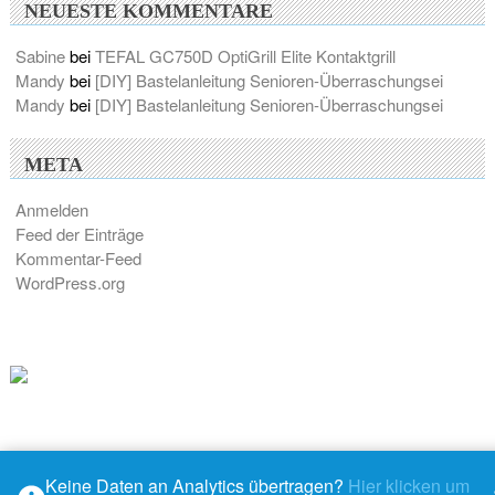
NEUESTE KOMMENTARE
Sabine
bei
TEFAL GC750D OptiGrill Elite Kontaktgrill
Mandy
bei
[DIY] Bastelanleitung Senioren-Überraschungsei
Mandy
bei
[DIY] Bastelanleitung Senioren-Überraschungsei
META
Anmelden
Feed der Einträge
Kommentar-Feed
WordPress.org
Keine Daten an Analytics übertragen?
Hier klicken um