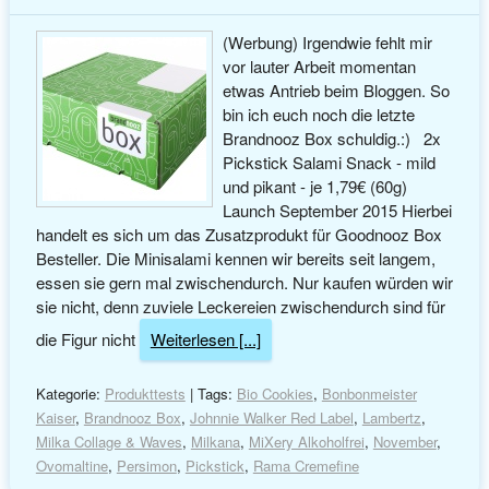
(Werbung) Irgendwie fehlt mir
vor lauter Arbeit momentan
etwas Antrieb beim Bloggen. So
bin ich euch noch die letzte
Brandnooz Box schuldig.:) 2x
Pickstick Salami Snack - mild
und pikant - je 1,79€ (60g)
Launch September 2015 Hierbei
handelt es sich um das Zusatzprodukt für Goodnooz Box
Besteller. Die Minisalami kennen wir bereits seit langem,
essen sie gern mal zwischendurch. Nur kaufen würden wir
sie nicht, denn zuviele Leckereien zwischendurch sind für
die Figur nicht
Weiterlesen [...]
Kategorie:
Produkttests
| Tags:
Bio Cookies
,
Bonbonmeister
Kaiser
,
Brandnooz Box
,
Johnnie Walker Red Label
,
Lambertz
,
Milka Collage & Waves
,
Milkana
,
MiXery Alkoholfrei
,
November
,
Ovomaltine
,
Persimon
,
Pickstick
,
Rama Cremefine