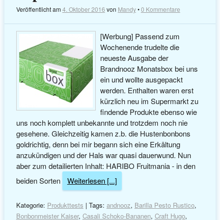
Veröffentlicht am
4. Oktober 2016
von
Mandy
•
0 Kommentare
[Werbung] Passend zum
Wochenende trudelte die
neueste Ausgabe der
Brandnooz Monatsbox bei uns
ein und wollte ausgepackt
werden. Enthalten waren erst
kürzlich neu im Supermarkt zu
findende Produkte ebenso wie
uns noch komplett unbekannte und trotzdem noch nie
gesehene. Gleichzeitig kamen z.b. die Hustenbonbons
goldrichtig, denn bei mir begann sich eine Erkältung
anzukündigen und der Hals war quasi dauerwund. Nun
aber zum detailierten Inhalt: HARIBO Fruitmania - in den
beiden Sorten
Weiterlesen [...]
Kategorie:
Produkttests
| Tags:
andnooz
,
Barilla Pesto Rustico
,
Bonbonmeister Kaiser
,
Casali Schoko-Bananen
,
Craft Hugo
,