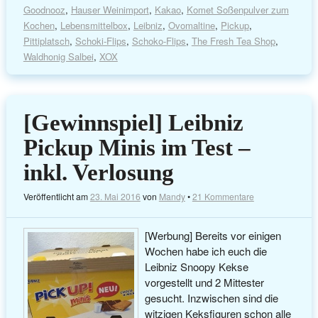
Goodnooz
,
Hauser Weinimport
,
Kakao
,
Komet Soßenpulver zum
Kochen
,
Lebensmittelbox
,
Leibniz
,
Ovomaltine
,
Pickup
,
Pittiplatsch
,
Schoki-Flips
,
Schoko-Flips
,
The Fresh Tea Shop
,
Waldhonig Salbei
,
XOX
[Gewinnspiel] Leibniz
Pickup Minis im Test –
inkl. Verlosung
Veröffentlicht am
23. Mai 2016
von
Mandy
•
21 Kommentare
[Werbung] Bereits vor einigen
Wochen habe ich euch die
Leibniz Snoopy Kekse
vorgestellt und 2 Mittester
gesucht. Inzwischen sind die
witzigen Keksfiguren schon alle