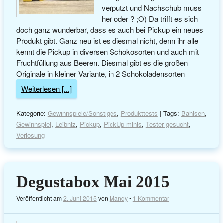
verputzt und Nachschub muss
her oder ? ;O) Da trifft es sich
doch ganz wunderbar, dass es auch bei Pickup ein neues
Produkt gibt. Ganz neu ist es diesmal nicht, denn ihr alle
kennt die Pickup in diversen Schokosorten und auch mit
Fruchtfüllung aus Beeren. Diesmal gibt es die großen
Originale in kleiner Variante, in 2 Schokoladensorten
Weiterlesen [...]
Kategorie:
Gewinnspiele/Sonstiges
,
Produkttests
| Tags:
Bahlsen
,
Gewinnspiel
,
Leibniz
,
Pickup
,
PickUp minis
,
Tester gesucht
,
Verlosung
Degustabox Mai 2015
Veröffentlicht am
2. Juni 2015
von
Mandy
•
1 Kommentar