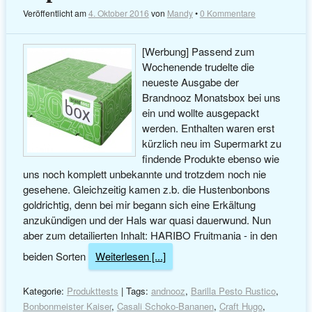
Veröffentlicht am
4. Oktober 2016
von
Mandy
•
0 Kommentare
[Werbung] Passend zum
Wochenende trudelte die
neueste Ausgabe der
Brandnooz Monatsbox bei uns
ein und wollte ausgepackt
werden. Enthalten waren erst
kürzlich neu im Supermarkt zu
findende Produkte ebenso wie
uns noch komplett unbekannte und trotzdem noch nie
gesehene. Gleichzeitig kamen z.b. die Hustenbonbons
goldrichtig, denn bei mir begann sich eine Erkältung
anzukündigen und der Hals war quasi dauerwund. Nun
aber zum detailierten Inhalt: HARIBO Fruitmania - in den
beiden Sorten
Weiterlesen [...]
Kategorie:
Produkttests
| Tags:
andnooz
,
Barilla Pesto Rustico
,
Bonbonmeister Kaiser
,
Casali Schoko-Bananen
,
Craft Hugo
,