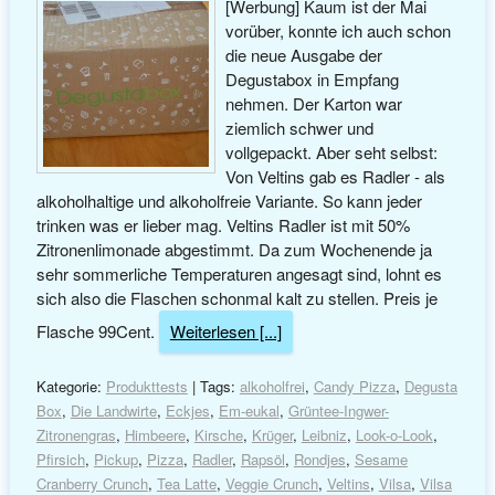
[Werbung] Kaum ist der Mai
vorüber, konnte ich auch schon
die neue Ausgabe der
Degustabox in Empfang
nehmen. Der Karton war
ziemlich schwer und
vollgepackt. Aber seht selbst:
Von Veltins gab es Radler - als
alkoholhaltige und alkoholfreie Variante. So kann jeder
trinken was er lieber mag. Veltins Radler ist mit 50%
Zitronenlimonade abgestimmt. Da zum Wochenende ja
sehr sommerliche Temperaturen angesagt sind, lohnt es
sich also die Flaschen schonmal kalt zu stellen. Preis je
Flasche 99Cent.
Weiterlesen [...]
Kategorie:
Produkttests
| Tags:
alkoholfrei
,
Candy Pizza
,
Degusta
Box
,
Die Landwirte
,
Eckjes
,
Em-eukal
,
Grüntee-Ingwer-
Zitronengras
,
Himbeere
,
Kirsche
,
Krüger
,
Leibniz
,
Look-o-Look
,
Pfirsich
,
Pickup
,
Pizza
,
Radler
,
Rapsöl
,
Rondjes
,
Sesame
Cranberry Crunch
,
Tea Latte
,
Veggie Crunch
,
Veltins
,
Vilsa
,
Vilsa