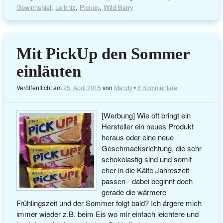
Gewinnspiel
,
Leibniz
,
Pickup
,
Wild Berry
Mit PickUp den Sommer
einläuten
Veröffentlicht am
25. April 2015
von
Mandy
•
8 Kommentare
[Werbung] Wie oft bringt ein
Hersteller ein neues Produkt
heraus oder eine neue
Geschmacksrichtung, die sehr
schokolastig sind und somit
eher in die Kälte Jahreszeit
passen - dabei beginnt doch
gerade die wärmere
Frühlingszeit und der Sommer folgt bald? Ich ärgere mich
immer wieder z.B. beim Eis wo mir einfach leichtere und