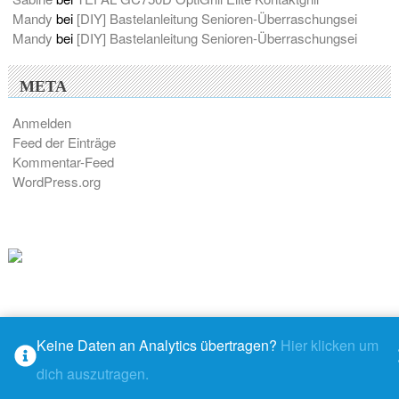
Mandy
bei
[DIY] Bastelanleitung Senioren-Überraschungsei
Mandy
bei
[DIY] Bastelanleitung Senioren-Überraschungsei
META
Anmelden
Feed der Einträge
Kommentar-Feed
WordPress.org
Keine Daten an Analytics übertragen?
Hier klicken um
© 2026 - M@ndys Blogwelt
dich auszutragen.
Rundown
– stolz präsentiert von
WordPress