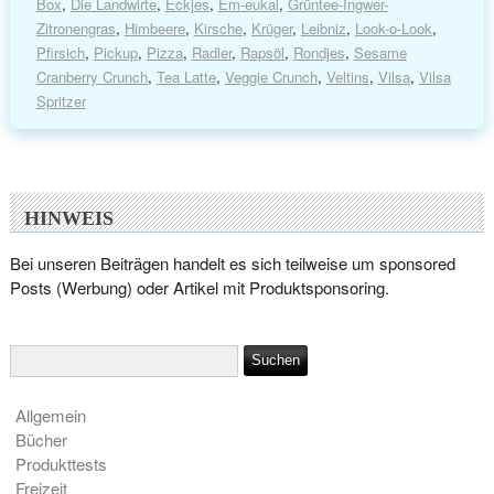
Box
,
Die Landwirte
,
Eckjes
,
Em-eukal
,
Grüntee-Ingwer-
Zitronengras
,
Himbeere
,
Kirsche
,
Krüger
,
Leibniz
,
Look-o-Look
,
Pfirsich
,
Pickup
,
Pizza
,
Radler
,
Rapsöl
,
Rondjes
,
Sesame
Cranberry Crunch
,
Tea Latte
,
Veggie Crunch
,
Veltins
,
Vilsa
,
Vilsa
Spritzer
HINWEIS
Bei unseren Beiträgen handelt es sich teilweise um sponsored
Posts (Werbung) oder Artikel mit Produktsponsoring.
Allgemein
Bücher
Produkttests
Freizeit