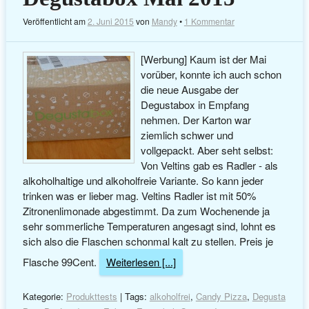
Veröffentlicht am
2. Juni 2015
von
Mandy
•
1 Kommentar
[Werbung] Kaum ist der Mai
vorüber, konnte ich auch schon
die neue Ausgabe der
Degustabox in Empfang
nehmen. Der Karton war
ziemlich schwer und
vollgepackt. Aber seht selbst:
Von Veltins gab es Radler - als
alkoholhaltige und alkoholfreie Variante. So kann jeder
trinken was er lieber mag. Veltins Radler ist mit 50%
Zitronenlimonade abgestimmt. Da zum Wochenende ja
sehr sommerliche Temperaturen angesagt sind, lohnt es
sich also die Flaschen schonmal kalt zu stellen. Preis je
Flasche 99Cent.
Weiterlesen [...]
Kategorie:
Produkttests
| Tags:
alkoholfrei
,
Candy Pizza
,
Degusta