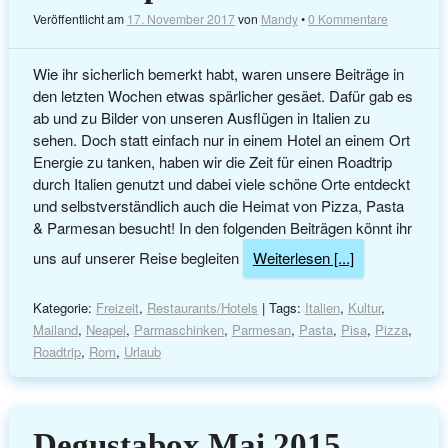
Veröffentlicht am
17. November 2017
von
Mandy
•
0 Kommentare
Wie ihr sicherlich bemerkt habt, waren unsere Beiträge in
den letzten Wochen etwas spärlicher gesäet. Dafür gab es
ab und zu Bilder von unseren Ausflügen in Italien zu
sehen. Doch statt einfach nur in einem Hotel an einem Ort
Energie zu tanken, haben wir die Zeit für einen Roadtrip
durch Italien genutzt und dabei viele schöne Orte entdeckt
und selbstverständlich auch die Heimat von Pizza, Pasta
& Parmesan besucht! In den folgenden Beiträgen könnt ihr
uns auf unserer Reise begleiten
Weiterlesen [...]
Kategorie:
Freizeit
,
Restaurants/Hotels
| Tags:
Italien
,
Kultur
,
Mailand
,
Neapel
,
Parmaschinken
,
Parmesan
,
Pasta
,
Pisa
,
Pizza
,
Roadtrip
,
Rom
,
Urlaub
Degustabox Mai 2015