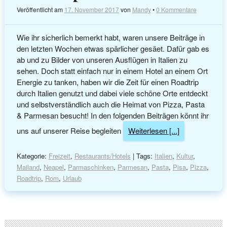
Veröffentlicht am
17. November 2017
von
Mandy
•
0 Kommentare
Wie ihr sicherlich bemerkt habt, waren unsere Beiträge in
den letzten Wochen etwas spärlicher gesäet. Dafür gab es
ab und zu Bilder von unseren Ausflügen in Italien zu
sehen. Doch statt einfach nur in einem Hotel an einem Ort
Energie zu tanken, haben wir die Zeit für einen Roadtrip
durch Italien genutzt und dabei viele schöne Orte entdeckt
und selbstverständlich auch die Heimat von Pizza, Pasta
& Parmesan besucht! In den folgenden Beiträgen könnt ihr
uns auf unserer Reise begleiten
Weiterlesen [...]
Kategorie:
Freizeit
,
Restaurants/Hotels
| Tags:
Italien
,
Kultur
,
Mailand
,
Neapel
,
Parmaschinken
,
Parmesan
,
Pasta
,
Pisa
,
Pizza
,
Roadtrip
,
Rom
,
Urlaub