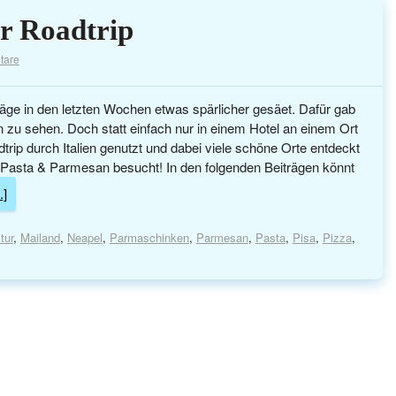
er Roadtrip
tare
räge in den letzten Wochen etwas spärlicher gesäet. Dafür gab
n zu sehen. Doch statt einfach nur in einem Hotel an einem Ort
dtrip durch Italien genutzt und dabei viele schöne Orte entdeckt
 Pasta & Parmesan besucht! In den folgenden Beiträgen könnt
.]
tur
,
Mailand
,
Neapel
,
Parmaschinken
,
Parmesan
,
Pasta
,
Pisa
,
Pizza
,