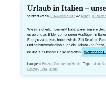
Urlaub in Italien – uns
Veröffentlicht am
17. November 2017
von
Mandy
•
0 Kommen
Wie ihr sicherlich bemerkt habt, waren unsere Beit
es ab und zu Bilder von unseren Ausflügen in Italie
Energie zu tanken, haben wir die Zeit für einen Roa
und selbstverständlich auch die Heimat von Pizza,
ihr uns auf unserer Reise begleiten
Weiterlesen [..
Kategorie:
Freizeit
,
Restaurants/Hotels
| Tags:
Italien
,
Kul
Roadtrip
,
Rom
,
Urlaub