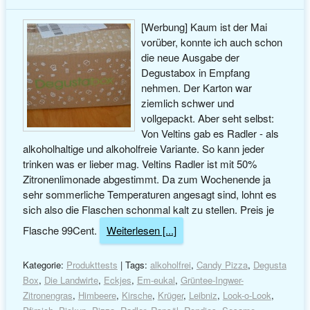
[Werbung] Kaum ist der Mai
vorüber, konnte ich auch schon
die neue Ausgabe der
Degustabox in Empfang
nehmen. Der Karton war
ziemlich schwer und
vollgepackt. Aber seht selbst:
Von Veltins gab es Radler - als
alkoholhaltige und alkoholfreie Variante. So kann jeder
trinken was er lieber mag. Veltins Radler ist mit 50%
Zitronenlimonade abgestimmt. Da zum Wochenende ja
sehr sommerliche Temperaturen angesagt sind, lohnt es
sich also die Flaschen schonmal kalt zu stellen. Preis je
Flasche 99Cent.
Weiterlesen [...]
Kategorie:
Produkttests
| Tags:
alkoholfrei
,
Candy Pizza
,
Degusta
Box
,
Die Landwirte
,
Eckjes
,
Em-eukal
,
Grüntee-Ingwer-
Zitronengras
,
Himbeere
,
Kirsche
,
Krüger
,
Leibniz
,
Look-o-Look
,