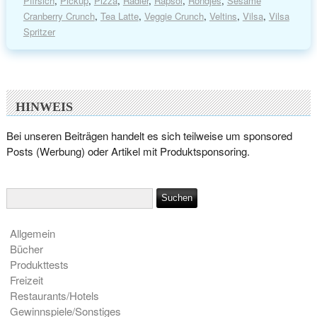
Pfirsich
,
Pickup
,
Pizza
,
Radler
,
Rapsöl
,
Rondjes
,
Sesame
Cranberry Crunch
,
Tea Latte
,
Veggie Crunch
,
Veltins
,
Vilsa
,
Vilsa
Spritzer
HINWEIS
Bei unseren Beiträgen handelt es sich teilweise um sponsored
Posts (Werbung) oder Artikel mit Produktsponsoring.
Allgemein
Bücher
Produkttests
Freizeit
Restaurants/Hotels
Gewinnspiele/Sonstiges