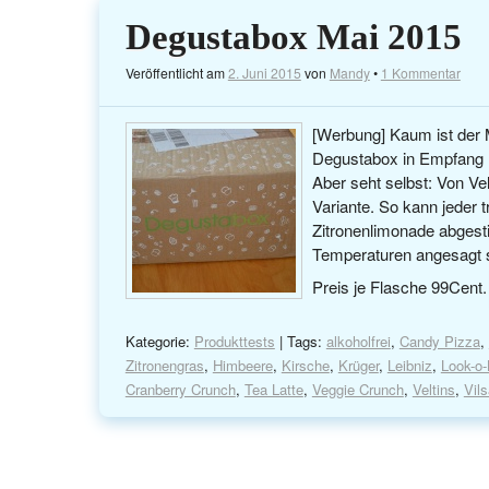
Degustabox Mai 2015
Veröffentlicht am
2. Juni 2015
von
Mandy
•
1 Kommentar
[Werbung] Kaum ist der 
Degustabox in Empfang n
Aber seht selbst: Von Vel
Variante. So kann jeder t
Zitronenlimonade abges
Temperaturen angesagt si
Preis je Flasche 99Cent
Kategorie:
Produkttests
| Tags:
alkoholfrei
,
Candy Pizza
,
Zitronengras
,
Himbeere
,
Kirsche
,
Krüger
,
Leibniz
,
Look-o
Cranberry Crunch
,
Tea Latte
,
Veggie Crunch
,
Veltins
,
Vil