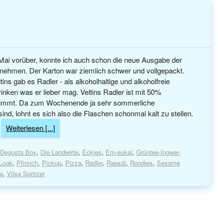
Mai vorüber, konnte ich auch schon die neue Ausgabe der
ehmen. Der Karton war ziemlich schwer und vollgepackt.
tins gab es Radler - als alkoholhaltige und alkoholfreie
rinken was er lieber mag. Veltins Radler ist mit 50%
timmt. Da zum Wochenende ja sehr sommerliche
nd, lohnt es sich also die Flaschen schonmal kalt zu stellen.
.
Weiterlesen [...]
Degusta Box
,
Die Landwirte
,
Eckjes
,
Em-eukal
,
Grüntee-Ingwer-
-Look
,
Pfirsich
,
Pickup
,
Pizza
,
Radler
,
Rapsöl
,
Rondjes
,
Sesame
sa
,
Vilsa Spritzer