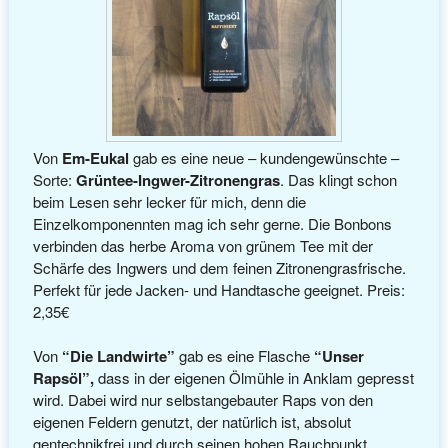
Von
Em-Eukal
gab es eine neue – kundengewünschte –
Sorte:
Grüntee-Ingwer-Zitronengras
. Das klingt schon
beim Lesen sehr lecker für mich, denn die
Einzelkomponennten mag ich sehr gerne. Die Bonbons
verbinden das herbe Aroma von grünem Tee mit der
Schärfe des Ingwers und dem feinen Zitronengrasfrische.
Perfekt für jede Jacken- und Handtasche geeignet. Preis:
2,35€
Von
“Die Landwirte”
gab es eine Flasche
“Unser
Rapsöl”,
dass in der eigenen Ölmühle in Anklam gepresst
wird. Dabei wird nur selbstangebauter Raps von den
eigenen Feldern genutzt, der natürlich ist, absolut
gentechnikfrei und durch seinen hohen Rauchpunkt