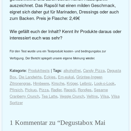
auszeichnet. Das Rapsöl hat einen milden Geschmack,
eignet sich daher gut für Marinaden, Dressings oder auch
zum Backen. Preis je Flasche: 2,49€
Wie gefällt euch der Inhalt? Kennt ihr Produkte daraus oder
interessiert euch was sehr?
Für den Test wurde uns ein Testprodukt kosten- und bedingungslos zur
Verfügung. Der Bericht spiegelt unsere eigene Meinung wieder.
Kategorie:
Produkttests
| Tags:
alkoholfrei
,
Candy Pizza
,
Degusta
Box
,
Die Landwirte
,
Eckjes
,
Em-eukal
,
Grüntee-Ingwer-
Zitronengras
,
Himbeere
,
Kirsche
,
Krüger
,
Leibniz
,
Look-o-Look
,
Pfirsich
,
Pickup
,
Pizza
,
Radler
,
Rapsöl
,
Rondjes
,
Sesame
Cranberry Crunch
,
Tea Latte
,
Veggie Crunch
,
Veltins
,
Vilsa
,
Vilsa
Spritzer
1 Kommentar zu “
Degustabox Mai