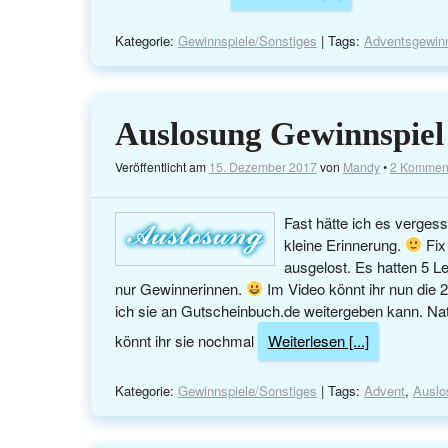
Kategorie:
Gewinnspiele/Sonstiges
| Tags:
Adventsgewinn
Auslosung Gewinnspiel
Veröffentlicht am
15. Dezember 2017
von
Mandy
•
2 Kommen
Fast hätte ich es verges
kleine Erinnerung.
Fix
ausgelost. Es hatten 5 
nur Gewinnerinnen.
Im Video könnt ihr nun die 2
ich sie an Gutscheinbuch.de weitergeben kann. Nat
könnt ihr sie nochmal
Weiterlesen [...]
Kategorie:
Gewinnspiele/Sonstiges
| Tags:
Advent
,
Auslo