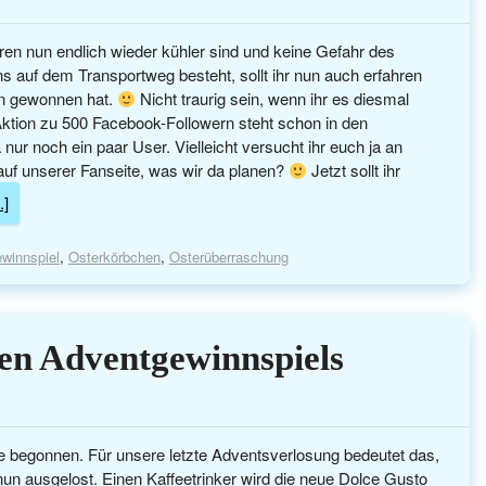
n nun endlich wieder kühler sind und keine Gefahr des
 auf dem Transportweg besteht, sollt ihr nun auch erfahren
n gewonnen hat.
Nicht traurig sein, wenn ihr es diesmal
 Aktion zu 500 Facebook-Followern steht schon in den
a nur noch ein paar User. Vielleicht versucht ihr euch ja an
auf unserer Fanseite, was wir da planen?
Jetzt sollt ihr
.]
winnspiel
,
Osterkörbchen
,
Osterüberraschung
ten Adventgewinnspiels
e begonnen. Für unsere letzte Adventsverlosung bedeutet das,
 nun ausgelost. Einen Kaffeetrinker wird die neue Dolce Gusto