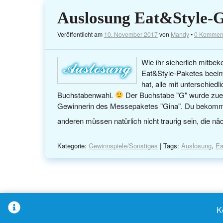
Auslosung Eat&Style-G
Veröffentlicht am
10. November 2017
von
Mandy
•
0 Kommen
Wie ihr sicherlich mitbe
Eat&Style-Paketes beein
hat, alle mit unterschie
Buchstabenwahl.
Der Buchstabe "G" wurde zuers
Gewinnerin des Messepaketes "Gina". Du bekommst
anderen müssen natürlich nicht traurig sein, die n
Kategorie:
Gewinnspiele/Sonstiges
| Tags:
Auslosung
,
Ea
K
© 2026 - M@ndys Blogwelt