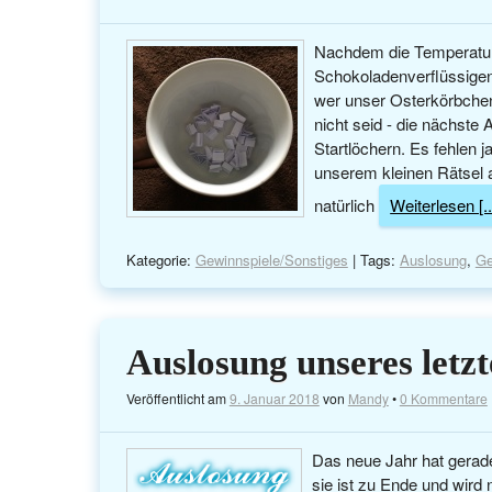
Nachdem die Temperature
Schokoladenverflüssigens
wer unser Osterkörbche
nicht seid - die nächste
Startlöchern. Es fehlen j
unserem kleinen Rätsel 
natürlich
Weiterlesen [..
Kategorie:
Gewinnspiele/Sonstiges
| Tags:
Auslosung
,
Ge
Auslosung unseres letz
Veröffentlicht am
9. Januar 2018
von
Mandy
•
0 Kommentare
Das neue Jahr hat gerad
sie ist zu Ende und wird