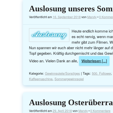
Auslosung unseres Som
Veröffentlicht am
16. September 2018
von
Mandy
•
0 Kommen
Heute endlich komme ic
es echt nervig, wenn ma
mehr gibt zum Filmen. W
Nun spannen wir euch aber nicht mehr länger auf die
Topf gegeben. Kräftig durchgemischt und das Gewi
Video an. Vielen Dank an alle,
Weiterlesen [...]
Kategorie:
Gewinnspiele/Sonstiges
| Tags:
500. Follower
,
Kaffeemaschine
,
Sommergewinnspiel
Auslosung Osterüberr
Veröffentlicht am
29. April 2018
von
Mandy
•
0 Kommentare