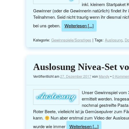
inkl. kleinem Startpaket
Gewinner (oder die Gewinnerin natürlich) findet ih
Teilnahmen. Seid nicht traurig wenn ihr diesmal ni
bei uns geben.
Weiterlesen [...]
Kategorie:
Gewinnspiele/Sonstiges
| Tags:
Auslosung
,
Do
Auslosung Nivea-Set vo
Veröffentlicht am
27. Dezember 2017
von
Mandy
•
0 Kommen
Unser Gewinnspiel vom 3.
ermittelt werden. Insges
nochmal gestreifte Pasta 
Roter Beete, vielleicht ist ja Gemüsepulver zum F
kann.
Nun aber erstmal zum Video der Auslosung
wurde wie immer
Weiterlesen [...]