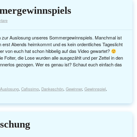
mergewinnspiels
tare
h zur Auslosung unseres Sommergewinnspiels. Manchmal ist
n erst Abends heimkommt und es kein ordentliches Tageslicht
er von euch hat schon hibbelig auf das Video gewartet?
 Folter, die Lose wurden alle ausgezählt und per Zettel in den
nnerlos gezogen. Wer es genau ist? Schaut euch einfach das
Auslosung
,
Cafissimo
,
Dankeschön
,
Gewinner
,
Gewinnspiel
,
aschung