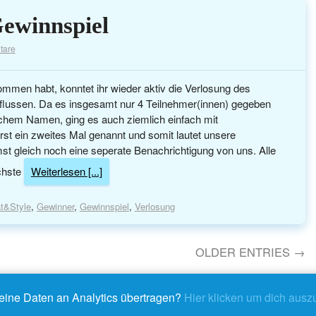
ewinnspiel
tare
kommen habt, konntet ihr wieder aktiv die Verlosung des
flussen. Da es insgesamt nur 4 Teilnehmer(innen) gegeben
dlichem Namen, ging es auch ziemlich einfach mit
t ein zweites Mal genannt und somit lautet unsere
 gleich noch eine seperate Benachrichtigung von uns. Alle
ächste
Weiterlesen [...]
t&Style
,
Gewinner
,
Gewinnspiel
,
Verlosung
OLDER ENTRIES →
eine Daten an Analytics übertragen?
Hier klicken um dich ausz