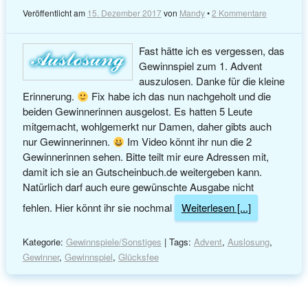
Veröffentlicht am
15. Dezember 2017
von
Mandy
•
2 Kommentare
Fast hätte ich es vergessen, das
Gewinnspiel zum 1. Advent
auszulosen. Danke für die kleine
Erinnerung.
Fix habe ich das nun nachgeholt und die
beiden Gewinnerinnen ausgelost. Es hatten 5 Leute
mitgemacht, wohlgemerkt nur Damen, daher gibts auch
nur Gewinnerinnen.
Im Video könnt ihr nun die 2
Gewinnerinnen sehen. Bitte teilt mir eure Adressen mit,
damit ich sie an Gutscheinbuch.de weitergeben kann.
Natürlich darf auch eure gewünschte Ausgabe nicht
fehlen. Hier könnt ihr sie nochmal
Weiterlesen [...]
Kategorie:
Gewinnspiele/Sonstiges
| Tags:
Advent
,
Auslosung
,
Gewinner
,
Gewinnspiel
,
Glücksfee